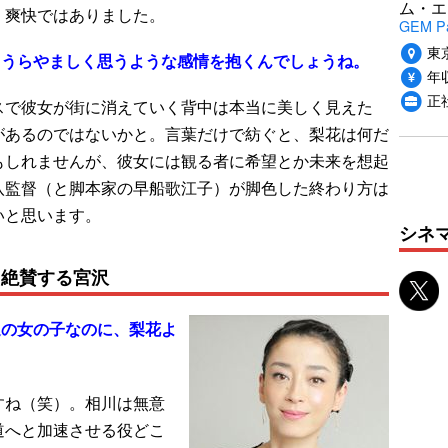
ム・エ
、爽快ではありました。
GEM P
東
とうらやましく思うような感情を抱くんでしょうね。
年収
正
スで彼女が街に消えていく背中は本当に美しく見えた
があるのではないかと。言葉だけで紡ぐと、梨花は何だ
もしれませんが、彼女には観る者に希望とか未来を想起
八監督（と脚本家の早船歌江子）が脚色した終わり方は
いと思います。
シネ
と絶賛する宮沢
通の女の子なのに、梨花よ
すね（笑）。相川は無意
道へと加速させる役どこ