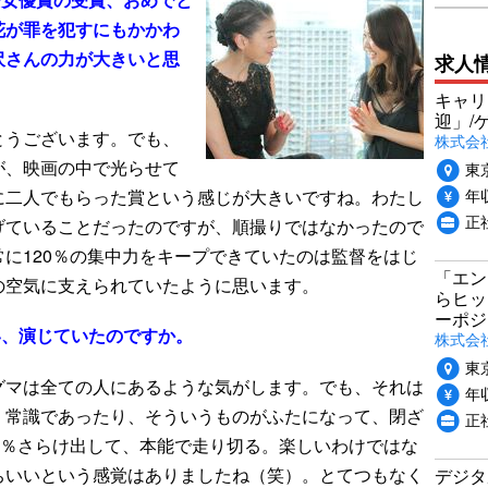
花が罪を犯すにもかかわ
沢さんの力が大きいと思
求人
キャリ
迎」/
とうございます。でも、
株式会
が、映画の中で光らせて
東
年収
に二人でもらった賞という感じが大きいですね。わたし
正
げていることだったのですが、順撮りではなかったので
に120％の集中力をキープできていたのは監督をはじ
「エン
の空気に支えられていたように思います。
らヒッ
ーポジ
い、演じていたのですか。
株式会社P
東
グマは全ての人にあるような気がします。でも、それは
年収
、常識であったり、そういうものがふたになって、閉ざ
正社
0％さらけ出して、本能で走り切る。楽しいわけではな
ちいいという感覚はありましたね（笑）。とてつもなく
デジタ