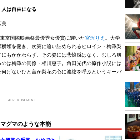
、人は自由になる
広美
回東京国際映画祭最優秀女優賞に輝いた
宮沢りえ
。大学
額横領を働き、次第に追い詰められるヒロイン・梅澤梨
すにもかかわらず、その姿には悲愴感はなく、むしろ爽
るのは梅澤の同僚・相川恵子。角田光代の原作小説には
た何げないひと言が梨花の心に波紋を呼ぶというキーパ
ADVERTISEMENT
のマグマのような本能
秀女優賞の受賞、おめでと