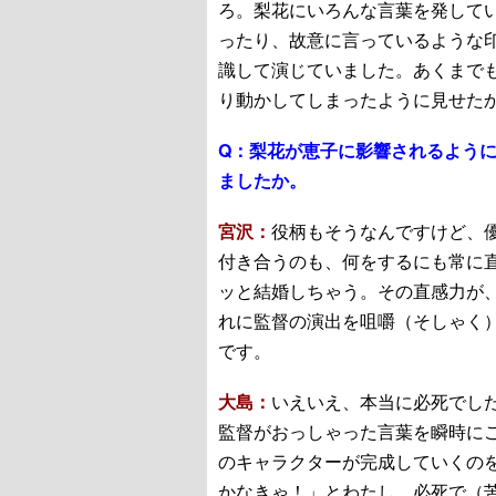
ろ。梨花にいろんな言葉を発して
ったり、故意に言っているような
識して演じていました。あくまで
り動かしてしまったように見せた
Q：
梨花が恵子に影響されるよう
ましたか。
宮沢：
役柄もそうなんですけど、
付き合うのも、何をするにも常に
ッと結婚しちゃう。その直感力が
れに監督の演出を咀嚼（そしゃく
です。
大島：
いえいえ、本当に必死でし
監督がおっしゃった言葉を瞬時に
のキャラクターが完成していくの
かなきゃ！」とわたし、必死で（