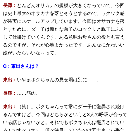
長澤：
どんどんオサカナの規模が大きくなっていて、今回
は史上最大のオサカナを落とそうとするので、ワクワク感
が確実にスケールアップしています。今回はオサカナを落
とすために、ダー子は新たな弟子のコックリと親子にふん
して仕掛けていくんです。ある意味お母さんの役とも言え
るのですが、それが心地よかったです。あんなにかわいい
娘がいたらいいな～って。
Q：
東出さんは？
東出：
いやぁボクちゃんの見せ場は別に……。
長澤：
……筋肉。
東出：
（笑）。ボクちゃんって常にダー子に翻弄され続け
るんですけど、今回はどちらかというと3人の呼吸が合って
いる話じゃないかと。それでもボクちゃんは翻弄されてい
るんですが（笑）。僕が注目していたのは五十嵐（小手伸