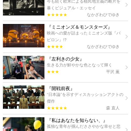
今も続く欧米による植民地主義の断片を
暴くビジュアル・エッセイ
★★★★★
なかざわひでゆき
『ミニオンズ＆モンスターズ』
映画への愛が詰まったミニオンズ版『バ
ビロン』!?
★★★★
なかざわひでゆき
『左利きの少女』
生きる力が鮮やかな色となって輝く
★★★
平沢 薫
『開戦前夜』
“日本論”を示すディスカッションアクトの
傑作
★★★★★
森 直人
『私はあなたを知らない、』
孤独な青年が掴んだささやかな幸せと悲