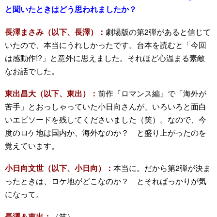
と聞いたときはどう思われましたか？
長澤まさみ（以下、長澤）：
劇場版の第2弾があると信じて
いたので、本当にうれしかったです。台本を読むと「今回
は感動作!?」と意外に思えました。それほど心温まる素敵
なお話でした。
東出昌大（以下、東出）：
前作『ロマンス編』で「海外が
苦手」とおっしゃっていた小日向さんが、いろいろと面白
いエピソードを残してくださいました（笑）。なので、今
度のロケ地は国内か、海外なのか？ と盛り上がったのを
覚えています。
小日向文世（以下、小日向）：
本当に。だから第2弾が決ま
ったときは、ロケ地がどこなのか？ とそればっかりが気
になって。
長澤＆東出：
（笑）。