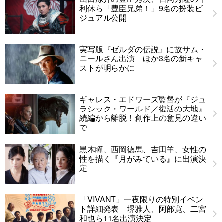
利休ら「豊臣兄弟！」9名の扮装ビ
ジュアル公開
実写版『ゼルダの伝説』に故サム・
ニールさん出演 ほか3名の新キャ
ストが明らかに
ギャレス・エドワーズ監督が『ジュ
ラシック・ワールド／復活の大地』
続編から離脱！創作上の意見の違い
で
黒木瞳、西岡徳馬、吉田羊、女性の
性を描く『月がみている』に出演決
定
「VIVANT」一夜限りの特別イベン
ト詳細発表 堺雅人、阿部寛、二宮
和也ら11名出演決定