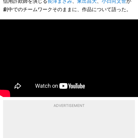
信用詐欺師を演じる
長澤まさみ
、
東出昌大
、
小日向文世
が
劇中でのチームワークそのままに、作品について語った。
ADVERTISEMENT