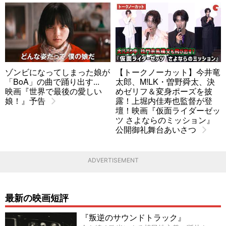
ゾンビになってしまった娘が
【トークノーカット】今井竜
「BoA」の曲で踊り出す...
太郎、M!LK・曽野舜太、決
映画『世界で最後の愛しい
めゼリフ＆変身ポーズを披
娘！』予告
露！上堀内佳寿也監督が登
壇！映画『仮面ライダーゼッ
ツ さよならのミッション』
公開御礼舞台あいさつ
ADVERTISEMENT
最新の映画短評
『叛逆のサウンドトラック』