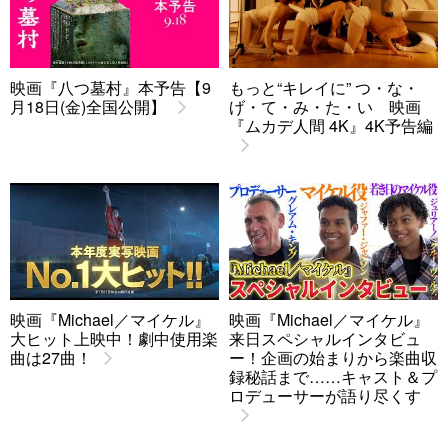
映画『八つ墓村』本予告【9
もっと“キレイに” つ・な・
月18日(金)全国公開】
げ・て・み・た・い 映画
『ムカデ人間 4K』4K予告編
映画『Michael／マイケル』
映画『Michael／マイケル』
大ヒット上映中！劇中使用楽
来日スペシャルインタビュ
曲は27曲！
ー！企画の始まりから楽曲収
録秘話まで……キャスト＆プ
ロデューサーが語り尽くす