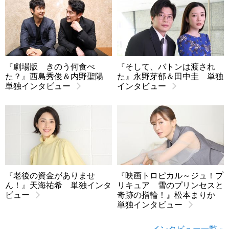
『劇場版 きのう何食べ
『そして、バトンは渡され
た？』西島秀俊＆内野聖陽
た』永野芽郁＆田中圭 単独
単独インタビュー
インタビュー
『老後の資金がありませ
『映画トロピカル～ジュ！プ
ん！』天海祐希 単独インタ
リキュア 雪のプリンセスと
ビュー
奇跡の指輪！』松本まりか
単独インタビュー
インタビュー一覧 »