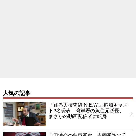
人気の記事
『踊る大捜査線 N.E.W.』追加キャス
ト2名発表 湾岸署の魚住元係長、
まさかの動画配信者に転身
山田涼介の豊臣秀次、吉岡秀隆の千