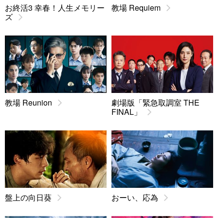
お終活3 幸春！人生メモリー
教場 Requiem
ズ
教場 Reunion
劇場版「緊急取調室 THE
FINAL」
盤上の向日葵
おーい、応為