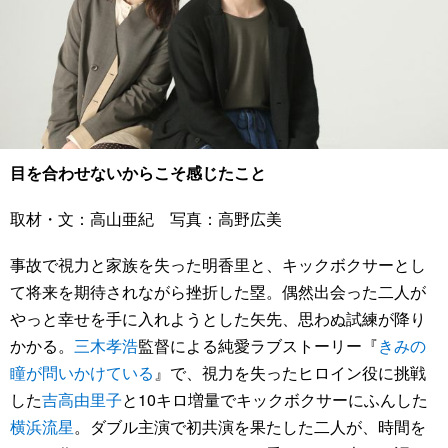
目を合わせないからこそ感じたこと
取材・文：高山亜紀 写真：高野広美
事故で視力と家族を失った明香里と、キックボクサーとし
て将来を期待されながら挫折した塁。偶然出会った二人が
やっと幸せを手に入れようとした矢先、思わぬ試練が降り
かかる。
三木孝浩
監督による純愛ラブストーリー『
きみの
瞳が問いかけている
』で、視力を失ったヒロイン役に挑戦
した
吉高由里子
と10キロ増量でキックボクサーにふんした
横浜流星
。ダブル主演で初共演を果たした二人が、時間を