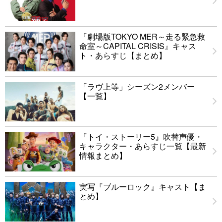
『劇場版TOKYO MER～走る緊急救
命室～CAPITAL CRISIS』キャス
ト・あらすじ【まとめ】
「ラヴ上等」シーズン2メンバー
【一覧】
『トイ・ストーリー5』吹替声優・
キャラクター・あらすじ一覧【最新
情報まとめ】
実写『ブルーロック』キャスト【ま
とめ】