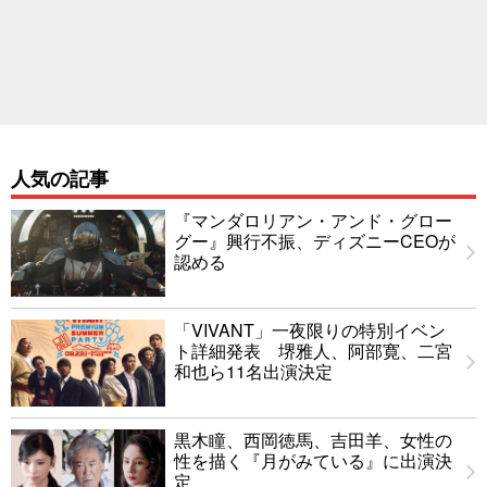
人気の記事
『マンダロリアン・アンド・グロー
グー』興行不振、ディズニーCEOが
認める
「VIVANT」一夜限りの特別イベン
ト詳細発表 堺雅人、阿部寛、二宮
和也ら11名出演決定
黒木瞳、西岡徳馬、吉田羊、女性の
性を描く『月がみている』に出演決
定