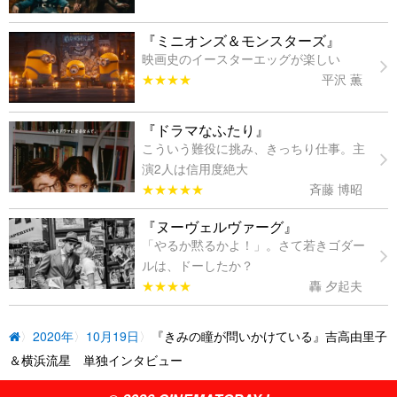
『ミニオンズ＆モンスターズ』
映画史のイースターエッグが楽しい
★★★★
平沢 薫
『ドラマなふたり』
こういう難役に挑み、きっちり仕事。主
演2人は信用度絶大
★★★★★
斉藤 博昭
『ヌーヴェルヴァーグ』
「やるか黙るかよ！」。さて若きゴダー
ルは、ドーしたか？
★★★★
轟 夕起夫
2020年
10月19日
『きみの瞳が問いかけている』吉高由里子
＆横浜流星 単独インタビュー