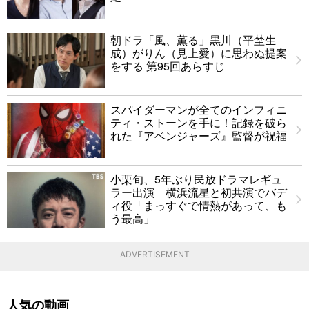
朝ドラ「風、薫る」黒川（平埜生
成）がりん（見上愛）に思わぬ提案
をする 第95回あらすじ
スパイダーマンが全てのインフィニ
ティ・ストーンを手に！記録を破ら
れた『アベンジャーズ』監督が祝福
小栗旬、5年ぶり民放ドラマレギュ
ラー出演 横浜流星と初共演でバデ
ィ役「まっすぐで情熱があって、も
う最高」
ADVERTISEMENT
人気の動画