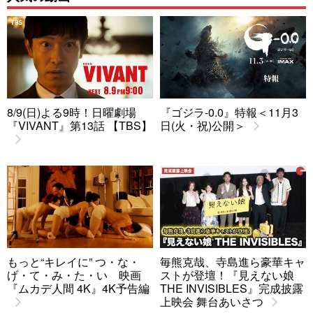
8/9(日)よる9時！日曜劇場
『ゴジラ-0.0』特報＜11月3
『VIVANT』第13話 【TBS】
日(火・祝)公開＞
もっと“キレイに” つ・な・
毎熊克哉、寺島進ら豪華キャ
げ・て・み・た・い 映画
ストが登壇！『見えない娘
『ムカデ人間 4K』4K予告編
THE INVISIBLES』完成披露
上映会 舞台あいさつ