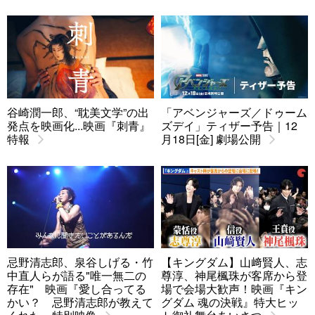
谷崎潤一郎、“耽美文学”の出
「アベンジャーズ／ドゥーム
発点を映画化...映画『刺青』
ズデイ」ティザー予告｜12
特報
月18日[金] 劇場公開
忌野清志郎、泉谷しげる・竹
【キングダム】山﨑賢人、志
中直人らが語る"唯一無二の
尊淳、神尾楓珠が客席から登
存在" 映画『愛し合ってる
場で会場大歓声！映画『キン
かい？ 忌野清志郎が教えて
グダム 魂の決戦』特大ヒッ