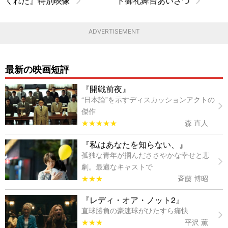
くれた』特別映像
ト御礼舞台あいさつ
ADVERTISEMENT
最新の映画短評
『開戦前夜』
“日本論”を示すディスカッションアクトの
傑作
★★★★★
森 直人
『私はあなたを知らない、』
孤独な青年が掴んだささやかな幸せと悲
劇。最適なキャストで
★★★
斉藤 博昭
『レディ・オア・ノット2』
直球勝負の豪速球がひたすら痛快
★★★
平沢 薫