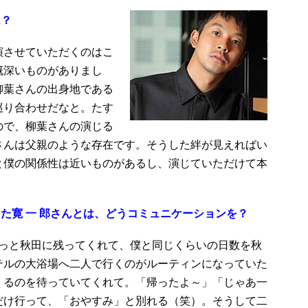
は？
演させていただくのはこ
慨深いものがありまし
柳葉さんの出身地である
巡り合わせだなと。たす
ので、柳葉さんの演じる
さんは父親のような存在です。そうした絆が見えればい
と僕の関係性は近いものがあるし、演じていただけて本
た寛 一 郎さんとは、どうコミュニケーションを？
ずっと秋田に残ってくれて、僕と同じくらいの日数を秋
テルの大浴場へ二人で行くのがルーティンになっていた
くるのを待っていてくれて。「帰ったよ～」「じゃあ一
だけ行って、「おやすみ」と別れる（笑）。そうして二