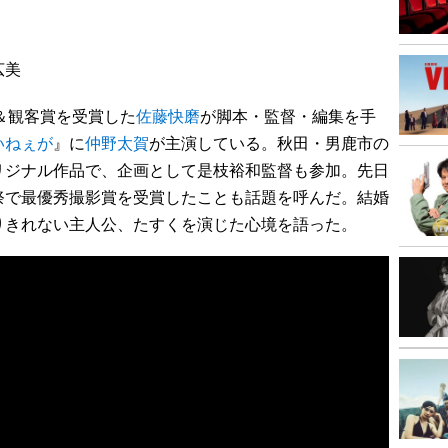
広美
賞＆観客賞を受賞した
佐藤快磨
が脚本・監督・編集を手
いねぇが
』に
仲野太賀
が主演している。秋田・男鹿市の
リジナル作品で、企画として是枝裕和監督も参加。先日
祭で最優秀撮影賞を受賞したことも話題を呼んだ。結婚
りきれない主人公、たすくを演じた心境を語った。