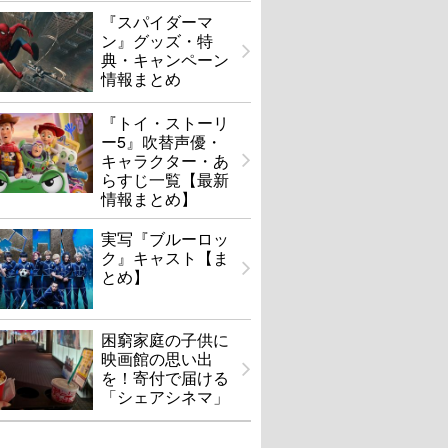
『スパイダーマ
ン』グッズ・特
典・キャンペーン
情報まとめ
『トイ・ストーリ
ー5』吹替声優・
キャラクター・あ
らすじ一覧【最新
情報まとめ】
実写『ブルーロッ
ク』キャスト【ま
とめ】
困窮家庭の子供に
映画館の思い出
を！寄付で届ける
「シェアシネマ」