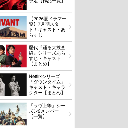
予定【作品一覧】
【2026夏ドラマ一
覧】7月期スター
ト！キャスト・あ
らすじ
歴代『踊る大捜査
線』シリーズあら
すじ・キャスト
【まとめ】
Netflixシリーズ
「ダウンタイム」
キャスト・キャラ
クター【まとめ】
「ラヴ上等」シー
ズン2メンバー
【一覧】