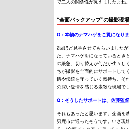
で二人の関係性が見えましたよね
“全面バックアップ”の撮影現
Q：
本物のナマハゲをご覧になり
2回ほど見学させてもらいました
た。ナマハゲをになっているとき
の緩急、切り替えが何だか生々し
ちが撮影を全面的にサポートして
情や伝統を守っていく気持ち、そ
の深い愛情を感じる素敵な現場で
Q：
そうしたサポートは、佐藤監
それもあったと思います。企画を
男鹿市に通ったそうです。いざ現
る、“全面バックアップ”ってこう