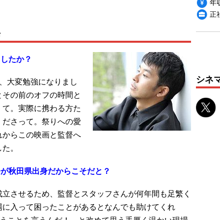
年収
。
正
場
ましたか？
シネ
が、大変勉強になりまし
とその前のオフの時間と
くて。実際に携わる方た
くださって。祭りへの愛
れからこの映画と監督へ
した。
督が秋田県出身だからこそだと？
成立させるため、監督とスタッフさんが何年間も足繁く
場に入って困ったことがあるとなんでも助けてくれ
いうことを言うんだ！ と改めて思う手厚く温かい現場