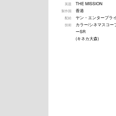
THE MISSION
英題
香港
製作国
ヤン・エンタープラ
配給
カラー/シネマスコー
技術
ーSR
(キネカ大森)