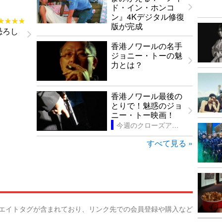
ド・イン・ホンコ
ン』4Kデジタル修復
★★★★
★★★★
版が完成
恐ろし
香港ノワールの名手
ジョニー・トーの魅
力とは？
香港ノワール最後の
とりで！魅惑のジョ
ニー・トー映画！
今週のクローズアップ
すべて見る »
リエイトタグが含まれており、リンク先での会員登録や購入など