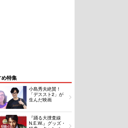
すめ特集
小島秀夫絶賛！
「デススト2」が
生んだ映画
『踊る大捜査線
N.E.W.』グッズ・