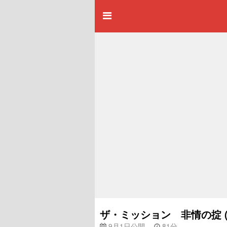
ザ・ミッション 非情の掟 (
9月1日公開
81分