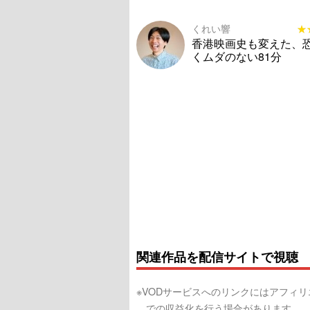
くれい響
★
★
香港映画史も変えた、
くムダのない81分
関連作品を配信サイトで視聴
※VODサービスへのリンクにはアフィ
での収益化を行う場合があります。