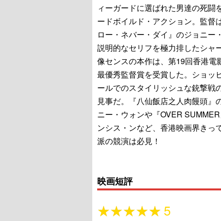
ィーガードに選ばれた男達の死闘
ードボイルド・アクション。監督
ロー・ネバー・ダイ』のジョニー
説明的なセリフを極力排したシャ
像センスの本作は、第19回香港電
最優秀監督賞を受賞した。ショッ
ールでのスタイリッシュな銃撃戦
見事だ。『八仙飯店之人肉饅頭』
ニー・ウォンや『OVER SUMME
ンシス・ンなど、香港映画界きっ
派の競演は必見！
映画短評
★★★★★
★★★★★
5