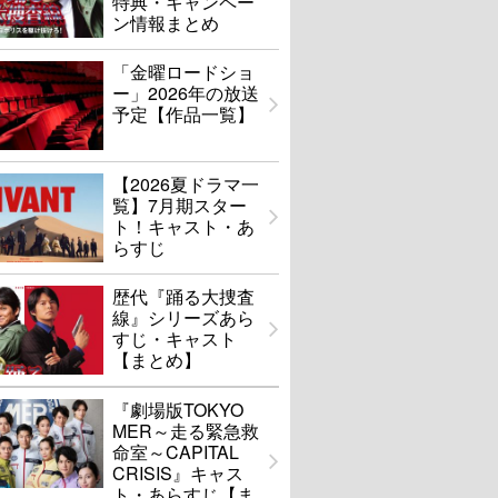
特典・キャンペー
ン情報まとめ
「金曜ロードショ
ー」2026年の放送
予定【作品一覧】
【2026夏ドラマ一
覧】7月期スター
ト！キャスト・あ
らすじ
歴代『踊る大捜査
線』シリーズあら
すじ・キャスト
【まとめ】
『劇場版TOKYO
MER～走る緊急救
命室～CAPITAL
CRISIS』キャス
ト・あらすじ【ま