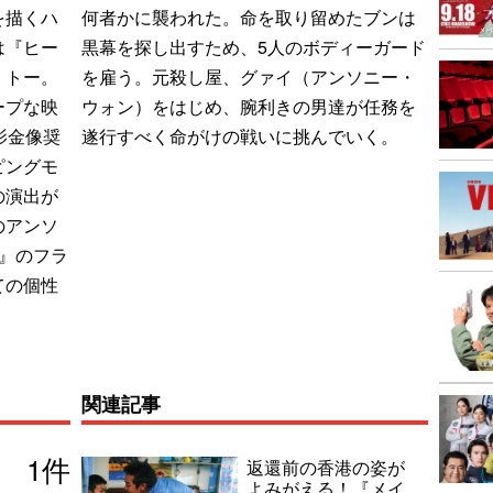
を描くハ
何者かに襲われた。命を取り留めたブンは
は『ヒー
黒幕を探し出すため、5人のボディーガード
・トー。
を雇う。元殺し屋、グァイ（アンソニー・
ープな映
ウォン）をはじめ、腕利きの男達が任務を
影金像奨
遂行すべく命がけの戦いに挑んでいく。
ピングモ
の演出が
のアンソ
R』のフラ
ての個性
関連記事
1
件
返還前の香港の姿が
よみがえる！『メイ