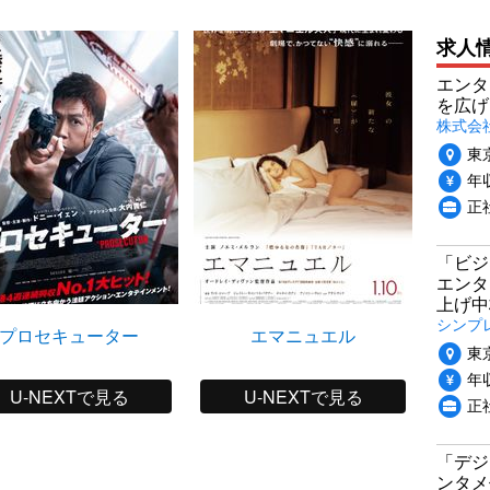
求人
エンタ
を広げ
株式会
東
年収
正
「ビジ
エンタ
上げ中
シンプ
プロセキューター
エマニュエル
香
東
年収
U-NEXTで見る
U-NEXTで見る
正
「デジ
ンタメ