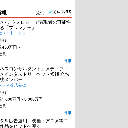
情報
提供：
メ×テクノロジーで表現者の可能性
る「プランナー」
社ユートニック
京都
450万円～
社員
詳細
ネスコンサルタント」メディア・
メインダストリーヘッド候補 立ち
核メンバー
レクス株式会社
港の流れ者たち
七人樂隊
京都
1,800万円～3,000万円
U-NEXTで見る
U-NEXTで見る
社員
詳細
タル広告運用」映画・アニメ等エ
作品をヒットへ導く