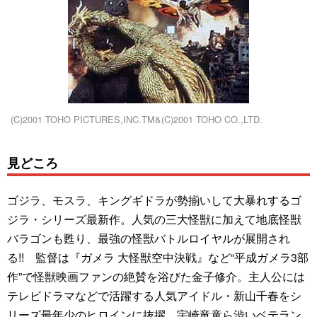
(C)2001 TOHO PICTURES,INC.TM&(C)2001 TOHO CO.,LTD.
見どころ
ゴジラ、モスラ、キングギドラが勢揃いして大暴れするゴ
ジラ・シリーズ最新作。人気の三大怪獣に加えて地底怪獣
バラゴンも甦り、最強の怪獣バトルロイヤルが展開され
る!! 監督は『ガメラ 大怪獣空中決戦』など“平成ガメラ3部
作”で怪獣映画ファンの絶賛を浴びた金子修介。主人公には
テレビドラマなどで活躍する人気アイドル・新山千春をシ
リーズ最年少のヒロインに抜擢。宇崎竜童ら渋いベテラン