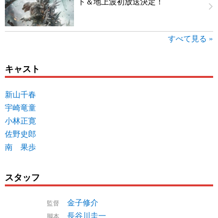
ト＆地上波初放送決定！
すべて見る »
キャスト
新山千春
宇崎竜童
小林正寛
佐野史郎
南 果歩
スタッフ
金子修介
監督
長谷川圭一
脚本