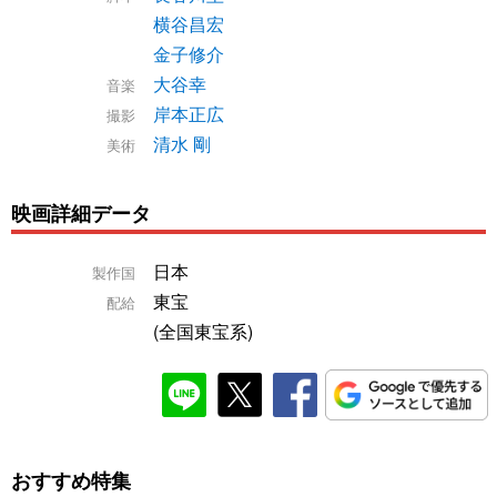
横谷昌宏
金子修介
大谷幸
音楽
岸本正広
撮影
清水 剛
美術
映画詳細データ
日本
製作国
東宝
配給
(全国東宝系)
おすすめ特集