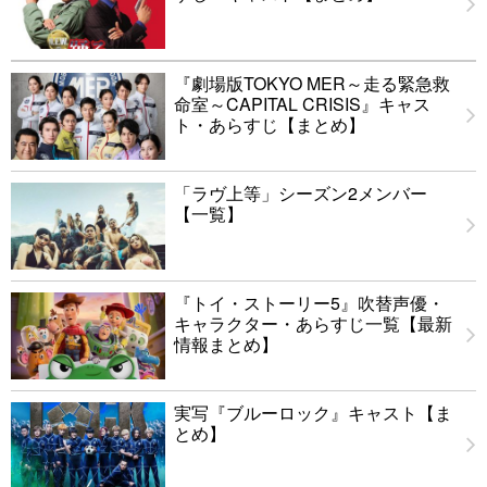
『劇場版TOKYO MER～走る緊急救
命室～CAPITAL CRISIS』キャス
ト・あらすじ【まとめ】
「ラヴ上等」シーズン2メンバー
【一覧】
『トイ・ストーリー5』吹替声優・
キャラクター・あらすじ一覧【最新
情報まとめ】
実写『ブルーロック』キャスト【ま
とめ】