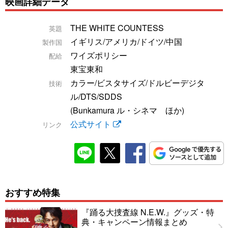
映画詳細データ
THE WHITE COUNTESS
英題
イギリス/アメリカ/ドイツ/中国
製作国
ワイズポリシー
配給
東宝東和
カラー/ビスタサイズ/ドルビーデジタ
技術
ル/DTS/SDDS
(Bunkamura ル・シネマ ほか)
公式サイト
リンク
おすすめ特集
『踊る大捜査線 N.E.W.』グッズ・特
典・キャンペーン情報まとめ