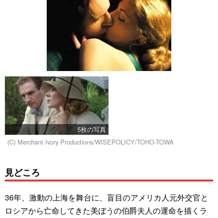
5枚の写真
(C) Merchant Ivory Productions/WISEPOLICY/TOHO-TOWA
見どころ
36年、激動の上海を舞台に、盲目のアメリカ人元外交官と
ロシアから亡命してきた美ぼうの伯爵夫人の運命を描くラ