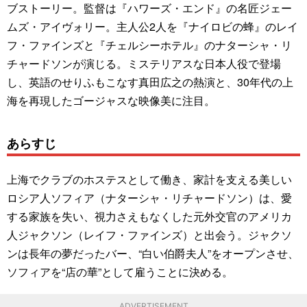
ブストーリー。監督は『ハワーズ・エンド』の名匠ジェー
ムズ・アイヴォリー。主人公2人を『ナイロビの蜂』のレイ
フ・ファインズと『チェルシーホテル』のナターシャ・リ
チャードソンが演じる。ミステリアスな日本人役で登場
し、英語のせりふもこなす真田広之の熱演と、30年代の上
海を再現したゴージャスな映像美に注目。
あらすじ
上海でクラブのホステスとして働き、家計を支える美しい
ロシア人ソフィア（ナターシャ・リチャードソン）は、愛
する家族を失い、視力さえもなくした元外交官のアメリカ
人ジャクソン（レイフ・ファインズ）と出会う。ジャクソ
ンは長年の夢だったバー、“白い伯爵夫人”をオープンさせ、
ソフィアを“店の華”として雇うことに決める。
ADVERTISEMENT