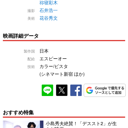
祢寝彩木
石井浩一
撮影
花谷秀文
美術
映画詳細データ
日本
製作国
エスピーオー
配給
カラー/ビスタ
技術
(シネマート新宿 ほか)
おすすめ特集
小島秀夫絶賛！「デススト2」が生