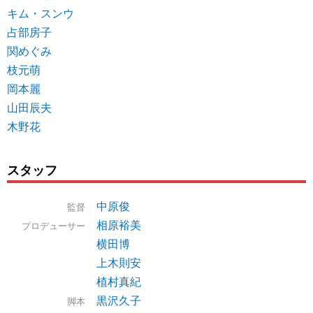
キム・スンウ
占部房子
関めぐみ
枝元萌
岡本麗
山田辰夫
木野花
スタッフ
中原俊
監督
相原裕美
プロデューサー
横田博
上木則安
植村真紀
黒沢久子
脚本