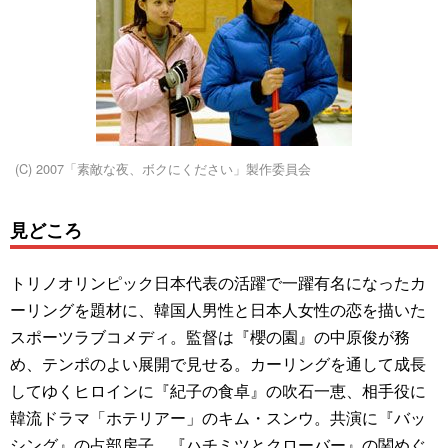
(C) 2007「素敵な夜、ボクにください」製作委員会
見どころ
トリノオリンピック日本代表の活躍で一躍有名になったカ
ーリングを題材に、韓国人男性と日本人女性の恋を描いた
スポーツラブコメディ。監督は『櫻の園』の中原俊が務
め、テンポのよい展開で見せる。カーリングを通して成長
してゆくヒロインに『紀子の食卓』の吹石一恵、相手役に
韓流ドラマ「ホテリアー」のキム・スンウ。共演に『バッ
シング』の占部房子、『ハチミツとクローバー』の関めぐ