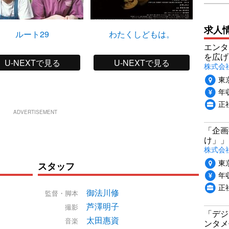
求人
ルート29
わたくしどもは。
エンタ
を広げ
U-NEXTで見る
U-NEXTで見る
株式会
東
年収
正
ADVERTISEMENT
「企画
け」」
株式会
東
スタッフ
年収
正
御法川修
監督・脚本
芦澤明子
撮影
「デジ
太田惠資
音楽
ンタメ