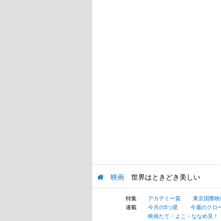
映画
世界はときどき美しい
特集
アカデミー賞
東京国際映
連載
今月の5つ星
今週のクロ
映画たて・よこ・ななめ見！