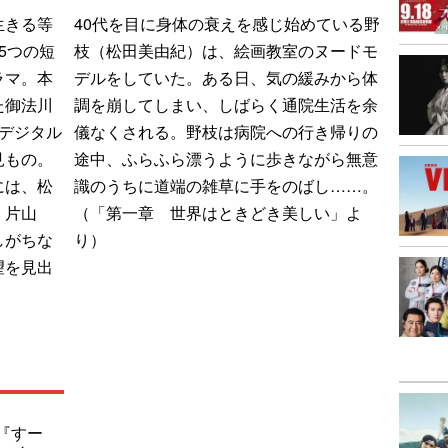
生きる等
40代を目に身体の衰えを感じ始めている野
5つの短
枝（松田美由紀）は、絵画教室のヌードモ
ラマ。本
デルをしていた。ある日、気の緩みから体
た御法川
調を崩してしまい、しばらく通院生活を余
デジタル
儀なくされる。野枝は病院への行き帰りの
見もの。
途中、ふらふら漂うように歩きながら無意
には、松
識のうちに道端の雑草に手をのばし……。
・片山
（「第一章 世界はときどき美しい」よ
しがちな
り）
望を見出
。
『すー