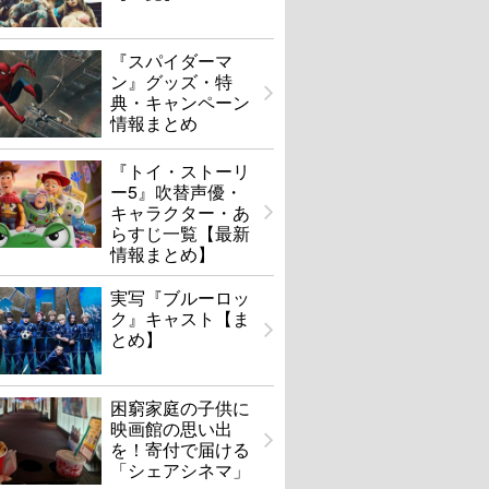
『スパイダーマ
ン』グッズ・特
典・キャンペーン
情報まとめ
『トイ・ストーリ
ー5』吹替声優・
キャラクター・あ
らすじ一覧【最新
情報まとめ】
実写『ブルーロッ
ク』キャスト【ま
とめ】
困窮家庭の子供に
映画館の思い出
を！寄付で届ける
「シェアシネマ」