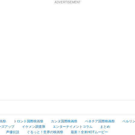
ADVERTISEMENT
画祭
トロント国際映画祭
カンヌ国際映画祭
ベネチア国際映画祭
ベルリ
ーズアップ
イケメン調査隊
エンターテイメントコラム
まとめ
声優伝説
ぐるっと！世界の映画祭
最新！全米HOTムービー