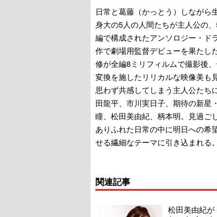
日常と葛藤（かっとう）しながら
身大の5人の人間たちが主人公の、
編で構成されたアンソロジー・ド
作で劇場用監督デビューを果たし
修が全編8ミリフィルムで撮影後、
変換を施したリリカルな映像美も
思わず共感してしまう主人公たち
田龍平、市川実日子、期待の新星
瞳、松田美由紀、柄本明。見過ご
ありふれた日常の中に明日への希
せる繊細なテーマに引き込まれる
関連記事
松田美由紀が