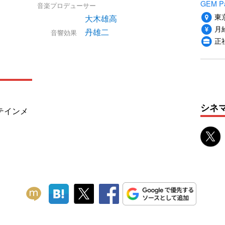
GEM P
音楽プロデューサー
東
大木雄高
月給
丹雄二
音響効果
正
シネ
テインメ