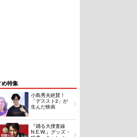
すめ特集
小島秀夫絶賛！
「デススト2」が
生んだ映画
『踊る大捜査線
N.E.W.』グッズ・