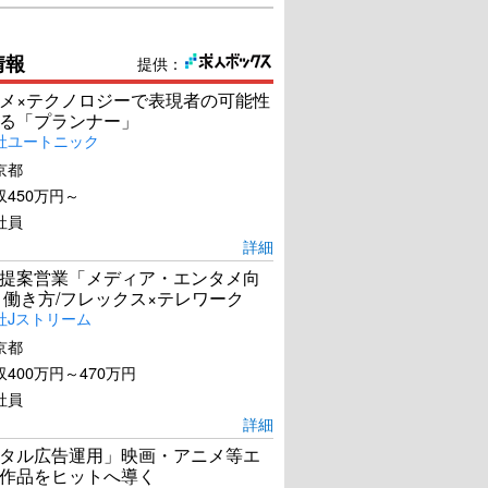
情報
提供：
春画先生
スイート・マイホーム
メ×テクノロジーで表現者の可能性
る「プランナー」
U-NEXTで見る
U-NEXTで見る
社ユートニック
京都
450万円～
社員
詳細
提案営業「メディア・エンタメ向
 働き方/フレックス×テレワーク
社Jストリーム
京都
400万円～470万円
社員
詳細
タル広告運用」映画・アニメ等エ
作品をヒットへ導く