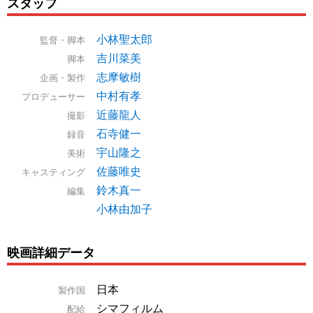
スタッフ
小林聖太郎
監督・脚本
吉川菜美
脚本
志摩敏樹
企画・製作
中村有孝
プロデューサー
近藤龍人
撮影
石寺健一
録音
宇山隆之
美術
佐藤唯史
キャスティング
鈴木真一
編集
小林由加子
映画詳細データ
日本
製作国
シマフィルム
配給