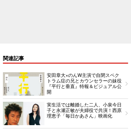
関連記事
安田章大×のんW主演で自閉スペク
トラム症の兄とカウンセラーの妹役
『平行と垂直』特報＆ビジュアル公
開
実生活では離婚した二人、小泉今日
子と永瀬正敏が夫婦役で共演！西原
理恵子「毎日かあさん」映画化