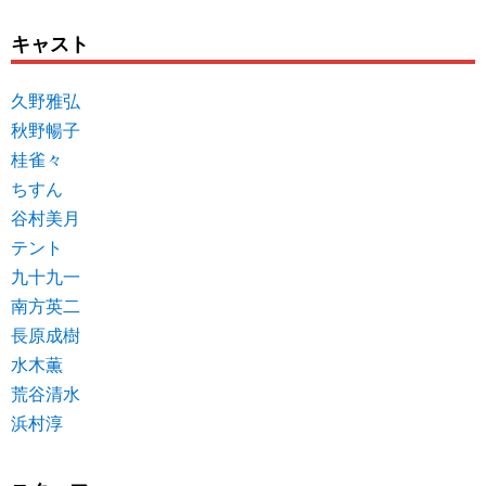
キャスト
久野雅弘
秋野暢子
桂雀々
ちすん
谷村美月
テント
九十九一
南方英二
長原成樹
水木薫
荒谷清水
浜村淳