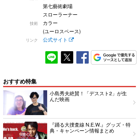
第七藝術劇場
スローラーナー
カラー
技術
(ユーロスペース)
公式サイト
リンク
おすすめ特集
小島秀夫絶賛！「デススト2」が生
んだ映画
『踊る大捜査線 N.E.W.』グッズ・特
典・キャンペーン情報まとめ