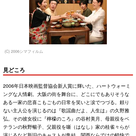
(C) 2006シマフィルム
見どころ
2006年日本映画監督協会新人賞に輝いた、ハートウォーミ
ングな人情劇。大阪の街を舞台に、どこにでもありそうな
ある一家の悲喜こもごもの日常を笑いと涙でつづる。頼り
ない主人公を演じるのは『歌謡曲だよ、人生は』の久野雅
弘。その彼女役に『檸檬のころ』の谷村美月、母親役をベ
テランの秋野暢子、父親役を噺（はなし）家の桂雀々らが
演じるなど新旧のキャストが集結。関西ならではの軽快で