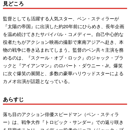
見どころ
監督としても活躍する人気スター、ベン・スティラーが
『太陽の帝国』に出演した約20年前にひらめき、長年企画
を温め続けてきたサバイバル・コメディー。自己中心的な
役者たちがアクション映画の撮影で東南アジアへ赴き、本
物の戦争に巻き込まれてしまう。監督のベン共々主演を務
めるのは、『スクール・オブ・ロック』のジャック・ブラ
ックと『アイアンマン』のロバート・ダウニー・Jr。爆笑
に次ぐ爆笑の展開と、多数の豪華ハリウッドスターによる
カメオ出演が話題となっている。
あらすじ
落ち目のアクション俳優スピードマン（ベン・スティラ
ー）は、戦争大作『トロピック・サンダー』での返り咲き
を目指すことに。コメディー役者のジェフ（ジャック・ブ