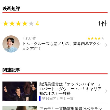
映画短評
★★★★★
★★★★★
4
1
件
くれい響
★★★★★
★★★★★
トム・クルーズも悪ノリの、業界内幕アクシ
ョン大作！
関連記事
助演男優賞は『オッペンハイマー』
ロバート・ダウニー・Jr！キャリア
初のオスカー獲得
第96回アカデミー賞
アカデミー賞助演男優賞はベテラン