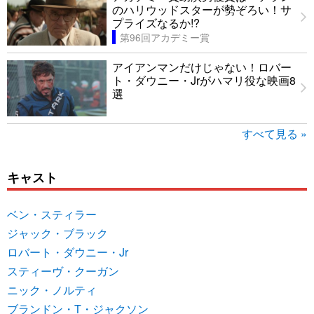
のハリウッドスターが勢ぞろい！サ
プライズなるか!?
第96回アカデミー賞
アイアンマンだけじゃない！ロバー
ト・ダウニー・Jrがハマリ役な映画8
選
すべて見る »
キャスト
ベン・スティラー
ジャック・ブラック
ロバート・ダウニー・Jr
スティーヴ・クーガン
ニック・ノルティ
ブランドン・T・ジャクソン