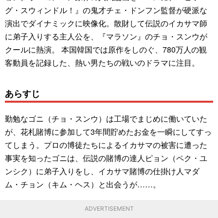
グ・スウィンドル！』の鬼才チェ・ドンフン監督が硬派な
演出でダイナミックに映像化。散財して伝説のイカサマ師
に弟子入りする主人公を、『マラソン』のチョ・スンウが
クールに熱演。 本国韓国では原作をしのぐ、780万人の観
客動員を記録した、熱い男たちの戦いのドラマに注目。
あらすじ
勤勉なゴニ（チョ・スンウ）は工場でまじめに働いていた
が、花札賭博に参加して3年間貯めたお金を一瞬にしてすっ
てしまう。プロの博徒たちによるイカサマの被害に遭った
事実を知ったゴニは、伝説の賭博の達人ピョン（ペク・ユ
ンシク）に弟子入りをし、イカサマ賭博の仕掛け人マダ
ム・チョン（キム・ヘス）と出会うが……。
ADVERTISEMENT