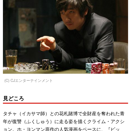
(C) CJエンターテインメント
見どころ
タチャ（イカサマ師）との花札賭博で全財産を奪われた青
年が復讐（ふくしゅう）に走る姿を描くクライム・アクシ
ョン。ホ・ヨンマン原作の人気漫画をベースに、『ビッ