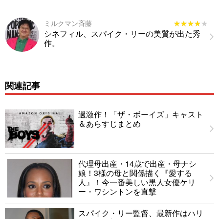
ミルクマン斉藤
★★★★★
★★★★★
シネフィル、スパイク・リーの美質が出た秀
作。
関連記事
過激作！「ザ・ボーイズ」キャスト
＆あらすじまとめ
代理母出産・14歳で出産・母ナシ
娘！3様の母と関係描く『愛する
人』！今一番美しい黒人女優ケリ
ー・ワシントンを直撃
スパイク・リー監督、最新作はハリ