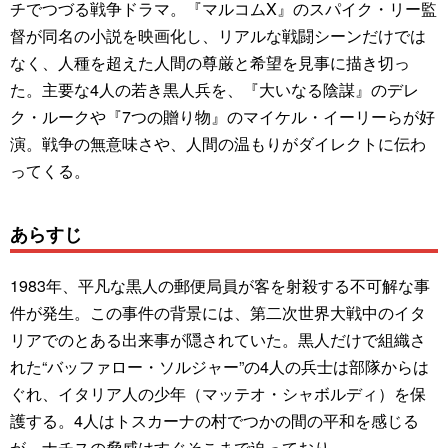
チでつづる戦争ドラマ。『マルコムX』のスパイク・リー監
督が同名の小説を映画化し、リアルな戦闘シーンだけでは
なく、人種を超えた人間の尊厳と希望を見事に描き切っ
た。主要な4人の若き黒人兵を、『大いなる陰謀』のデレ
ク・ルークや『7つの贈り物』のマイケル・イーリーらが好
演。戦争の無意味さや、人間の温もりがダイレクトに伝わ
ってくる。
あらすじ
1983年、平凡な黒人の郵便局員が客を射殺する不可解な事
件が発生。この事件の背景には、第二次世界大戦中のイタ
リアでのとある出来事が隠されていた。黒人だけで組織さ
れた“バッファロー・ソルジャー”の4人の兵士は部隊からは
ぐれ、イタリア人の少年（マッテオ・シャボルディ）を保
護する。4人はトスカーナの村でつかの間の平和を感じる
が、ナチスの脅威はすぐそこまで迫っており……。