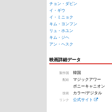
チョン・ダビン
イ・ギウ
イ・ミニョク
キム・ヨンフン
リュ・ホユン
キム・ジヘ
アン・ヘスク
映画詳細データ
韓国
製作国
マジックアワー
配給
ポニーキャニオン
カラー/デジタル
技術
公式サイト
リンク