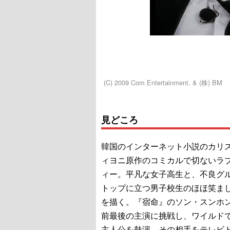
(C) 2009 Com Entertainment. & (株) BM
見どころ
韓国のインターネット小説のカリ
ィヨニ原作のコミカルで切ないラ
ィー。平凡な女子高生と、不良グ
トップに立つ男子校生のほほ笑ま
を描く。『宿命』のソン・スンホ
前最後の主演に挑戦し、ワイルド
主人公を熱演。その相手をテレビ