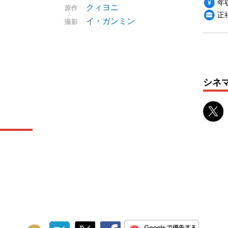
年収
クィヨニ
原作
正
イ・ガンミン
撮影
シネ