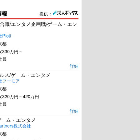
情報
提供：
合職/エンタメ企画職/ゲーム・エン
lott
第3の愛
ミス・ワイフ
京都
330万円～
U-NEXTで見る
U-NEXTで見る
社員
詳細
ールス/ゲーム・エンタメ
社フーモア
京都
320万円～420万円
社員
詳細
ゲーム・エンタメ
artners株式会社
京都