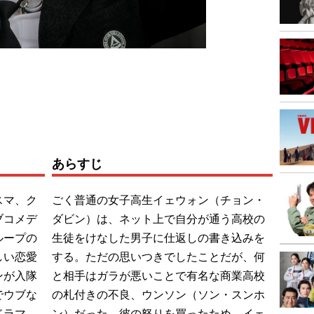
あらすじ
スマ、ク
ごく普通の女子高生イェウォン（チョン・
ブコメデ
ダビン）は、ネット上で自分が通う高校の
ループの
生徒をけなした男子に仕返しの書き込みを
しい恋愛
する。ただの思いつきでしたことだが、何
ンが入隊
と相手はガラが悪いことで有名な商業高校
でウブな
の札付きの不良、ウンソン（ソン・スンホ
ドラマ
ン）だった。彼の怒りを買ったため、イェ