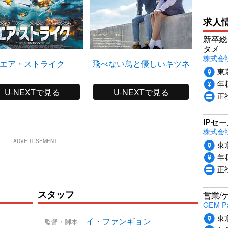
求人
新卒総
タメ
株式会社P
エア・ストライク
飛べない鳥と優しいキツネ
東
年収
U-NEXTで見る
U-NEXTで見る
正
IPセ
株式会
ADVERTISEMENT
東
年収
正
スタッフ
営業/
GEM P
東
イ・ファンギョン
監督・脚本