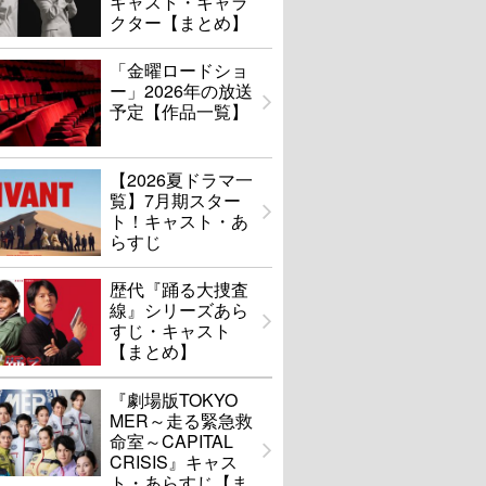
キャスト・キャラ
クター【まとめ】
「金曜ロードショ
ー」2026年の放送
予定【作品一覧】
【2026夏ドラマ一
覧】7月期スター
ト！キャスト・あ
らすじ
歴代『踊る大捜査
線』シリーズあら
すじ・キャスト
【まとめ】
『劇場版TOKYO
MER～走る緊急救
命室～CAPITAL
CRISIS』キャス
ト・あらすじ【ま