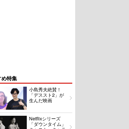
すめ特集
小島秀夫絶賛！
「デススト2」が
生んだ映画
Netflixシリーズ
「ダウンタイム」