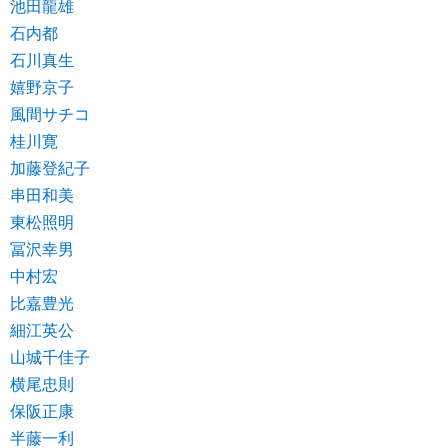
池田龍雄
石内都
石川真生
嬉野京子
風間サチコ
桂川寛
加藤登紀子
串田和美
東松照明
冨沢幸男
中村宏
比嘉豊光
細江英公
山城千佳子
横尾忠則
保阪正康
半藤一利