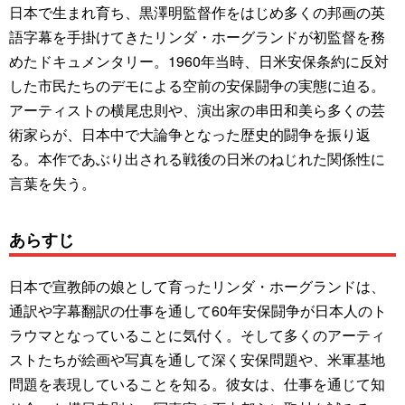
日本で生まれ育ち、黒澤明監督作をはじめ多くの邦画の英
語字幕を手掛けてきたリンダ・ホーグランドが初監督を務
めたドキュメンタリー。1960年当時、日米安保条約に反対
した市民たちのデモによる空前の安保闘争の実態に迫る。
アーティストの横尾忠則や、演出家の串田和美ら多くの芸
術家らが、日本中で大論争となった歴史的闘争を振り返
る。本作であぶり出される戦後の日米のねじれた関係性に
言葉を失う。
あらすじ
日本で宣教師の娘として育ったリンダ・ホーグランドは、
通訳や字幕翻訳の仕事を通して60年安保闘争が日本人のト
ラウマとなっていることに気付く。そして多くのアーティ
ストたちが絵画や写真を通して深く安保問題や、米軍基地
問題を表現していることを知る。彼女は、仕事を通じて知