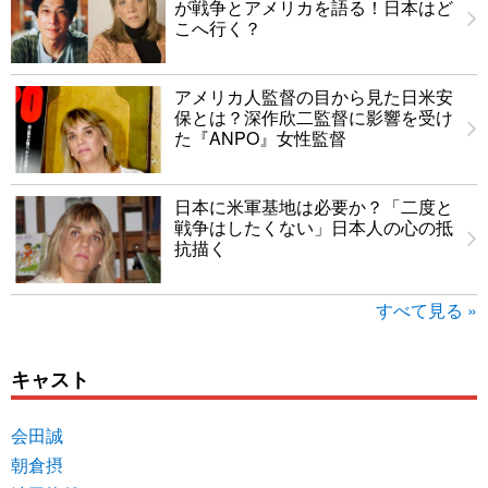
が戦争とアメリカを語る！日本はど
こへ行く？
アメリカ人監督の目から見た日米安
保とは？深作欣二監督に影響を受け
た『ANPO』女性監督
日本に米軍基地は必要か？「二度と
戦争はしたくない」日本人の心の抵
抗描く
すべて見る »
キャスト
会田誠
朝倉摂