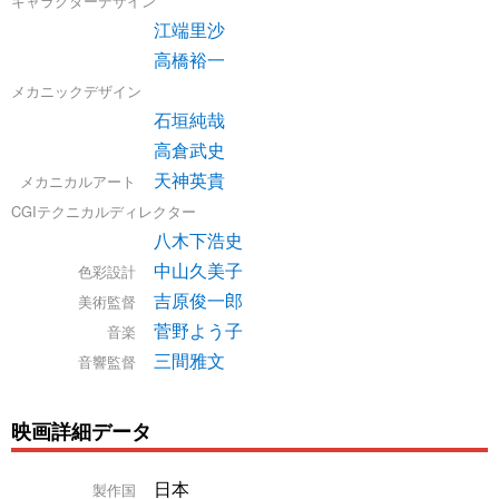
キャラクターデザイン
江端里沙
高橋裕一
メカニックデザイン
石垣純哉
高倉武史
天神英貴
メカニカルアート
CGIテクニカルディレクター
八木下浩史
中山久美子
色彩設計
吉原俊一郎
美術監督
菅野よう子
音楽
三間雅文
音響監督
映画詳細データ
日本
製作国