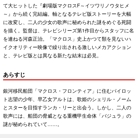
て大ヒットした『劇場版マクロスF～イツワリノウタヒメ
～』から続く完結編。軸となるテレビ版ストーリーを大幅
に改変し、二人の少女の歌声に秘められた謎をめぐる死闘
を描く。監督は、テレビシリーズ第1作目からスタッフに名
を連ねる河森正治。「マクロス」史上かつて類を見ないハ
イクオリティー映像で繰り出される激しいメカアクション
と、テレビ版とは異なる新たな結末は必見。
あらすじ
銀河移民船団「マクロス・フロンティア」に住むパイロッ
ト志望の少年、早乙女アルトは、歌姫のシェリル・ノーム
とスターを目指すランカ・リーと出会う。しかし、二人の
歌声には、船団の脅威となる重機甲生命体「バジュラ」の
謎が秘められていて……。