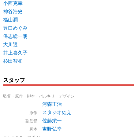
小西克幸
神谷浩史
福山潤
豊口めぐみ
保志総一朗
大川透
井上喜久子
杉田智和
スタッフ
監督・原作・脚本・バルキリーデザイン
河森正治
スタジオぬえ
原作
佐藤栄一
副監督
吉野弘幸
脚本