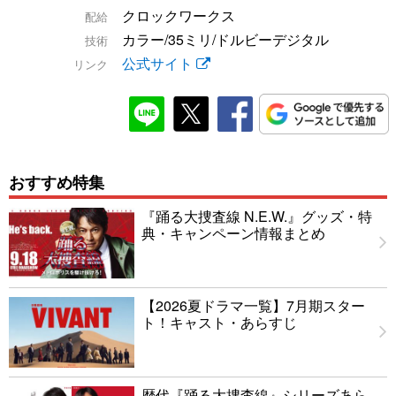
クロックワークス
配給
カラー/35ミリ/ドルビーデジタル
技術
公式サイト
リンク
おすすめ特集
『踊る大捜査線 N.E.W.』グッズ・特
典・キャンペーン情報まとめ
【2026夏ドラマ一覧】7月期スター
ト！キャスト・あらすじ
歴代『踊る大捜査線』シリーズあら