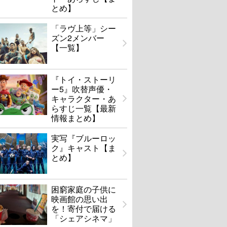
とめ】
「ラヴ上等」シー
ズン2メンバー
【一覧】
『トイ・ストーリ
ー5』吹替声優・
キャラクター・あ
らすじ一覧【最新
情報まとめ】
実写『ブルーロッ
ク』キャスト【ま
とめ】
困窮家庭の子供に
映画館の思い出
を！寄付で届ける
「シェアシネマ」