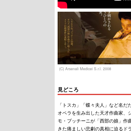
(C) Arsenali Medicei S.r.l. 2008
見どころ
「トスカ」「蝶々夫人」など名だ
オペラを生み出した天才作曲家、
モ・プッチーニが「西部の娘」作
きた痛ましい悲劇の真相に迫るド