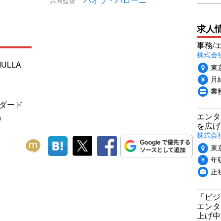
共同監督
求人
事務/
株式会
IULLA
東
月給
業
ンダード
エンタ
)
を広げ
株式会
東
年収
正
「ビジ
エンタ
上げ中