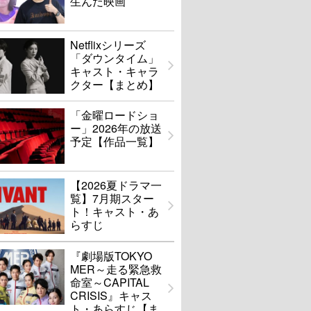
生んだ映画
Netflixシリーズ
「ダウンタイム」
キャスト・キャラ
クター【まとめ】
「金曜ロードショ
ー」2026年の放送
予定【作品一覧】
【2026夏ドラマ一
覧】7月期スター
ト！キャスト・あ
らすじ
『劇場版TOKYO
MER～走る緊急救
命室～CAPITAL
CRISIS』キャス
ト・あらすじ【ま