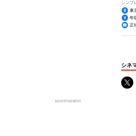
シンプ
東
年収
正
シネ
ADVERTISEMENT