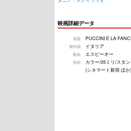
映画詳細データ
PUCCINI E LA FANC
英題
イタリア
製作国
エスピーオー
配給
カラー/35ミリ/スタ
技術
(シネマート新宿 ほか