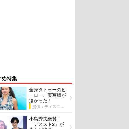
すめ特集
全身タトゥーのヒ
ーロー、実写版が
凄かった！
提供：ディズニー
小島秀夫絶賛！
「デススト2」が