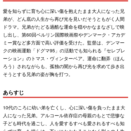
愛を知らずに育ち心に深い傷を抱えたまま大人になった兄
弟が、どん底の人生から再び光を見いだそうともがく人間
ドラマ。兄弟がたどる過酷な運命を穏やかなまなざしで映
し出し、第60回ベルリン国際映画祭やデンマーク・アカデ
ミー賞など多方面で高い評価を受けた。監督は、デンマー
クの映画運動「ドグマ95」の活動でも知られる『セレブレ
ーション』のトマス・ヴィンターベア。運命に翻弄（ほん
ろう）されながらも、孤独の闇から再び光を求めて歩き出
そうとする兄弟の姿が胸を打つ。
あらすじ
10代のころに幼い弟を亡くし、心に深い傷を負ったまま大
人になった兄弟。アルコール依存症の母親のもとで悲惨な
子ども時代を過ごし、人を愛するすべも愛されるすべも知