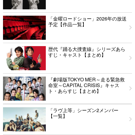
「金曜ロードショー」2026年の放送
予定【作品一覧】
歴代『踊る大捜査線』シリーズあら
すじ・キャスト【まとめ】
『劇場版TOKYO MER～走る緊急救
命室～CAPITAL CRISIS』キャス
ト・あらすじ【まとめ】
「ラヴ上等」シーズン2メンバー
【一覧】