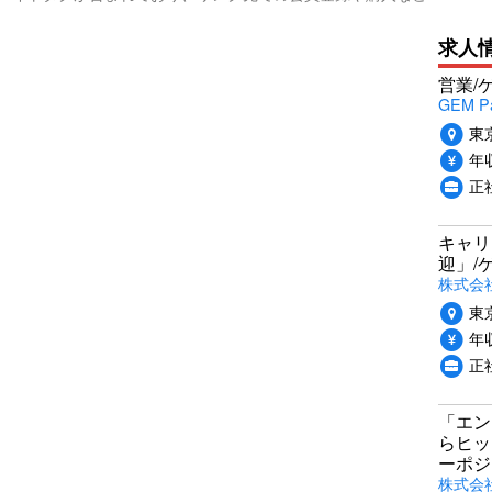
求人
営業/
GEM P
東
年収
正
キャリ
迎」/
株式会
東
年収
正
「エン
らヒッ
ーポジ
株式会社P