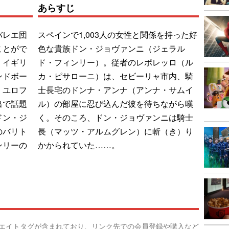
あらすじ
バレエ団
スペインで1,003人の女性と関係を持った好
ことがで
色な貴族ドン・ジョヴァンニ（ジェラル
。イギリ
ド・フィンリー）。従者のレポレッロ（ル
ンドボー
カ・ピサローニ）は、セビーリャ市内、騎
・ユロフ
士長宅のドンナ・アンナ（アンナ・サムイ
出で話題
ル）の部屋に忍び込んだ彼を待ちながら嘆
ドン・ジ
く。そのころ、ドン・ジョヴァンニは騎士
のバリト
長（マッツ・アルムグレン）に斬（き）り
ンリーの
かかられていた……。
リエイトタグが含まれており、リンク先での会員登録や購入など