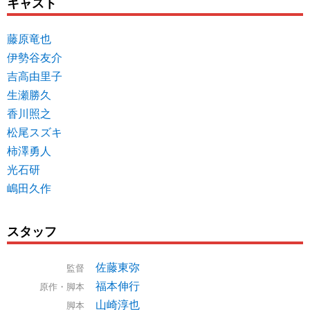
キャスト
藤原竜也
伊勢谷友介
吉高由里子
生瀬勝久
香川照之
松尾スズキ
柿澤勇人
光石研
嶋田久作
スタッフ
佐藤東弥
監督
福本伸行
原作・脚本
山崎淳也
脚本