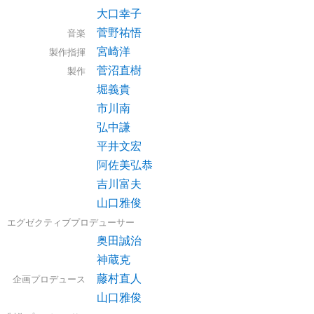
大口幸子
菅野祐悟
音楽
宮崎洋
製作指揮
菅沼直樹
製作
堀義貴
市川南
弘中謙
平井文宏
阿佐美弘恭
吉川富夫
山口雅俊
エグゼクティブプロデューサー
奥田誠治
神蔵克
藤村直人
企画プロデュース
山口雅俊