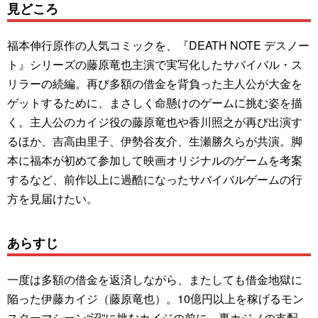
見どころ
福本伸行原作の人気コミックを、『DEATH NOTE デスノー
ト』シリーズの藤原竜也主演で実写化したサバイバル・ス
リラーの続編。再び多額の借金を背負った主人公が大金を
ゲットするために、まさしく命懸けのゲームに挑む姿を描
く。主人公のカイジ役の藤原竜也や香川照之が再び出演す
るほか、吉高由里子、伊勢谷友介、生瀬勝久らが共演。脚
本に福本が初めて参加して映画オリジナルのゲームを考案
するなど、前作以上に過酷になったサバイバルゲームの行
方を見届けたい。
あらすじ
一度は多額の借金を返済しながら、またしても借金地獄に
陥った伊藤カイジ（藤原竜也）。10億円以上を稼げるモン
スターマシーン“沼”に挑むカイジの前に、裏カジノの支配