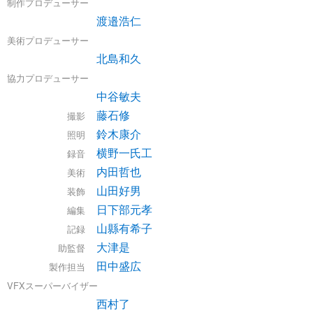
制作プロデューサー
渡邉浩仁
美術プロデューサー
北島和久
協力プロデューサー
中谷敏夫
藤石修
撮影
鈴木康介
照明
横野一氏工
録音
内田哲也
美術
山田好男
装飾
日下部元孝
編集
山縣有希子
記録
大津是
助監督
田中盛広
製作担当
VFXスーパーバイザー
西村了