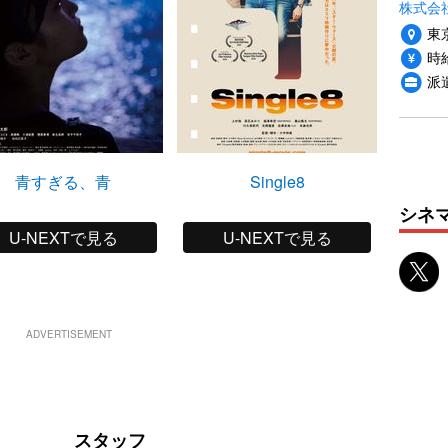
株式会
東
時給
派
青すぎる、青
Single8
シネ
U-NEXTで見る
U-NEXTで見る
ADVERTISEMENT
スタッフ