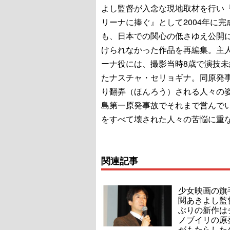
よし監督が入念な現地取材を行い
リーナに捧ぐ』として2004年に完
も、日本での関心の低さゆえ公開
けられなかった作品を再編集。主
ーナ役には、撮影当時8歳で演技未
たナスチャ・セリョギナ。同原発
り翻弄（ほんろう）される人々の
島第一原発事故でそれまで営んで
をすべて壊された人々の苦悩に重
関連記事
少女映画の旗
関あきよし監
ぶりの新作は
ノブイリの原
がもたらした