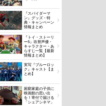
『スパイダーマ
ン』グッズ・特
典・キャンペーン
情報まとめ
『トイ・ストーリ
ー5』吹替声優・
キャラクター・あ
らすじ一覧【最新
情報まとめ】
実写『ブルーロッ
ク』キャスト【ま
とめ】
困窮家庭の子供に
映画館の思い出
を！寄付で届ける
「シェアシネマ」