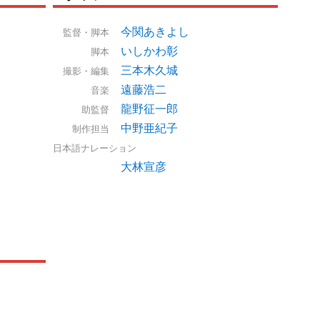
今関あきよし
監督・脚本
いしかわ彰
脚本
三本木久城
撮影・編集
遠藤浩二
音楽
龍野征一郎
助監督
中野亜紀子
制作担当
日本語ナレーション
大林宣彦
ト