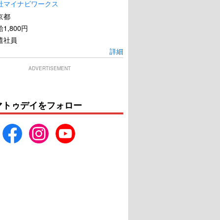
社マイナビワークス
京都
1,800円
遣社員
詳細
ADVERTISEMENT
恋恋豆花
夢の続きをもう一度
マトゥデイをフォロー
U-NEXTで見る
U-NEXTで見る