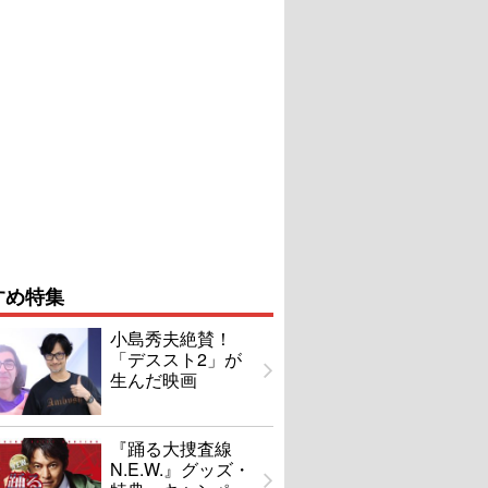
すめ特集
小島秀夫絶賛！
「デススト2」が
生んだ映画
『踊る大捜査線
N.E.W.』グッズ・