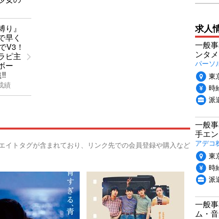
求人
縛り』
で早く
一般事
でV3！
ンタメ
ラピ主
パーソ
ボー
!
東
成績
時給
派
一般事
手エン
アデコ
リエイトタグが含まれており、リンク先での会員登録や購入など
東
時給
派
一般事
ム・音