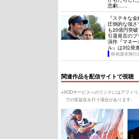
悲劇……
『ステキな金
圧倒的な強さ
も20億円突破
引退発言のブ
演作『マネー
ル』は3位発進!
映画週末興行
関連作品を配信サイトで視聴
※VODサービスへのリンクにはアフィ
での収益化を行う場合があります。