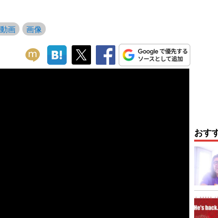
動画
画像
おす