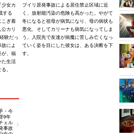
『少女カ
ブイリ原発事故による居住禁止区域に近
成する
く、放射能汚染の危険も高かった。やがて
にこぎ着
冬になると祖母が病気になり、母の病状も
人公カリ
悪化、そしてカリーナも病気になってしま
経験だっ
う。入院先で友達が病魔に苦しみ亡くなっ
事故によ
ていく姿を目にした彼女は、ある決断を下
姿が、福
す。
いた生活
なる。
手・今
督9年
チェル
発事故
少女の