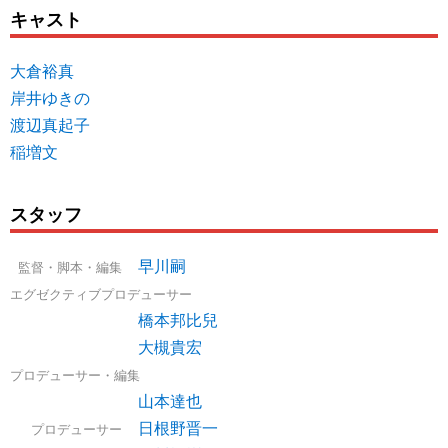
キャスト
大倉裕真
岸井ゆきの
渡辺真起子
稲増文
スタッフ
早川嗣
監督・脚本・編集
エグゼクティブプロデューサー
橋本邦比兒
大槻貴宏
プロデューサー・編集
山本達也
日根野晋一
プロデューサー