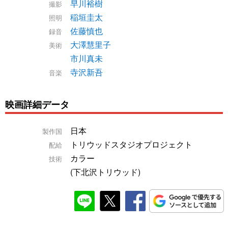
早川裕樹
撮影
稲垣圭太
照明
佐藤慎也
録音
大澤慧里子
美術
市川真未
寺沢新吾
音楽
映画詳細データ
日本
製作国
トリウッドスタジオプロジェクト
配給
カラー
技術
(下北沢トリウッド)