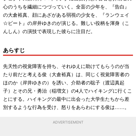
心のうちを繊細につづっていく。全盲の少年を、『告白』
の大倉裕真、顔にあざがある弱視の少女を、『ランウェイ
☆ビート』の岸井ゆきのが演じる。難しい役柄を渾身（こ
んしん）の演技で表現した彼らに注目だ。
あらすじ
先天性の視覚障害を持ち、それゆえに助けてもらうのが当
たり前だと考える俊（大倉裕真）は、同じく視覚障害者の
ほのか（岸井ゆきの）を誘い、介助者の聡子（渡辺真起
子）とその兄・勇治（稲増文）の4人でハイキングに行くこ
とにする。ハイキングの最中に出会った大学生たちから差
別するような行為を受け、怒りをあらわにする俊は……。
ADVERTISEMENT