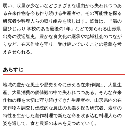
弱い、収量が少ないなどさまざまな理由から失われつつあ
る在来作物を今も作り続ける生産者や、その可能性を探る
研究者や料理人らの取り組みを映し出す。監督は、『湯の
里ひじおり 学校のある最後の1年』などで知られる山形県
出身の渡辺智史。豊かな食文化の継承や地域社会のつなが
りなど、在来作物を守り、受け継いでいくことの意義を考
えさせられる。
あらすじ
地域の豊かな風土や歴史を今に伝える在来作物は、大量生
産、大量消費の価値観の中で失われつつある。そんな在来
作物の種を大切に守り続けてきた生産者や、山形県内の在
来作物を調査し伝統的な農法の意義を探る研究者、素材の
特性を生かした創作料理で新たな命を吹き込む料理人らの
姿を通して、食と農業の未来を見つめていく。