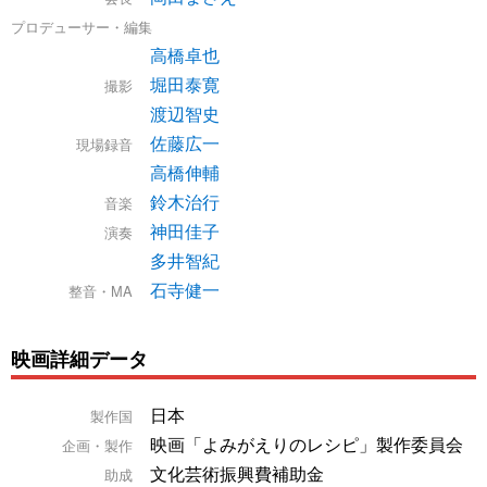
プロデューサー・編集
高橋卓也
堀田泰寛
撮影
渡辺智史
佐藤広一
現場録音
高橋伸輔
鈴木治行
音楽
神田佳子
演奏
多井智紀
石寺健一
整音・MA
映画詳細データ
日本
製作国
映画「よみがえりのレシピ」製作委員会
企画・製作
文化芸術振興費補助金
助成