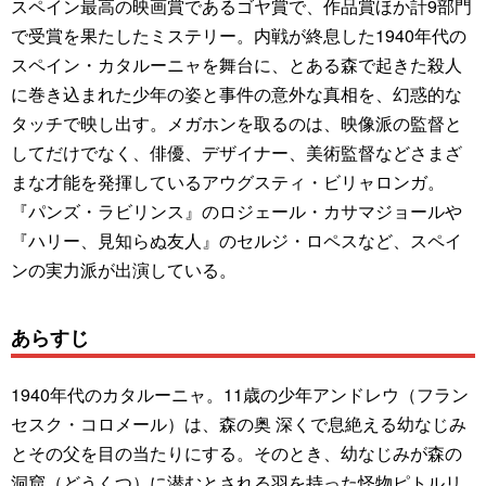
スペイン最高の映画賞であるゴヤ賞で、作品賞ほか計9部門
で受賞を果たしたミステリー。内戦が終息した1940年代の
スペイン・カタルーニャを舞台に、とある森で起きた殺人
に巻き込まれた少年の姿と事件の意外な真相を、幻惑的な
タッチで映し出す。メガホンを取るのは、映像派の監督と
してだけでなく、俳優、デザイナー、美術監督などさまざ
まな才能を発揮しているアウグスティ・ビリャロンガ。
『パンズ・ラビリンス』のロジェール・カサマジョールや
『ハリー、見知らぬ友人』のセルジ・ロペスなど、スペイ
ンの実力派が出演している。
あらすじ
1940年代のカタルーニャ。11歳の少年アンドレウ（フラン
セスク・コロメール）は、森の奥 深くで息絶える幼なじみ
とその父を目の当たりにする。そのとき、幼なじみが森の
洞窟（どうくつ）に潜むとされる羽を持った怪物ピトルリ