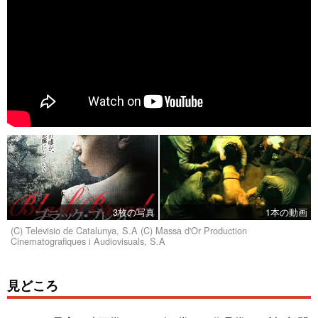
3枚の写真
1本の動画
(C) Televisio de Catalunya, S.A (C) Massa d'Or Production
Cinematografiques i Audiovisuals, S.A
見どころ