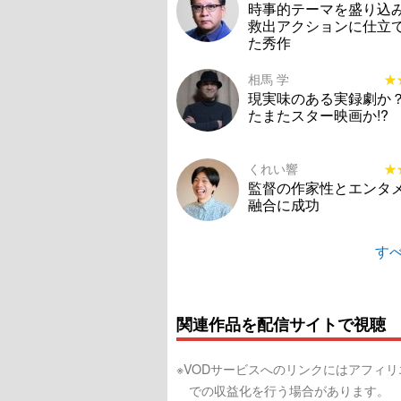
時事的テーマを盛り込
救出アクションに仕立
た秀作
相馬 学
★
★
現実味のある実録劇か
たまたスター映画か!?
くれい響
★
★
監督の作家性とエンタ
融合に成功
すべ
関連作品を配信サイトで視聴
※VODサービスへのリンクにはアフィ
での収益化を行う場合があります。