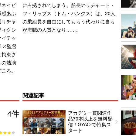
隊ネイビ
に占拠されてしまう。船長のリチャード・
張感あふ
フィリップス（トム・ハンクス）は、20人
長リチャ
の乗組員を自由にしてもらう代わりに自ら
フィクシ
が海賊の人質となり……。
ナイテッ
ラス監督
と拘束さ
スの熱演
どころ。
関連記事
4
件
アカデミー賞関連作
品70本以上を無料配
信！GYAO!で特集ス
タート
★★★★
★★★★