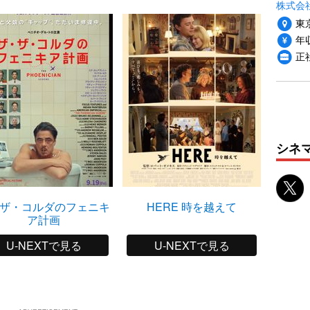
株式会
東
年収
正
シネ
ザ・コルダのフェニキ
HERE 時を越えて
アス
ア計画
U-NEXTで見る
U-NEXTで見る