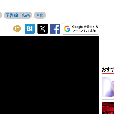
予告編・動画
画像
おす