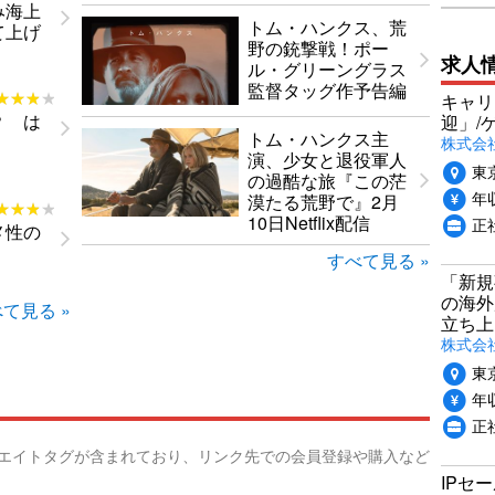
み海上
トム・ハンクス、荒
て上げ
野の銃撃戦！ポー
求人
ル・グリーングラス
監督タッグ作予告編
★★★★
★★★★
キャリ
？ は
迎」/
トム・ハンクス主
株式会
演、少女と退役軍人
東
の過酷な旅『この茫
年収
漠たる荒野で』2月
★★★★
★★★★
10日Netflix配信
正
メ性の
すべて見る »
「新規
の海外
て見る »
立ち上
株式会社P
東
年収
正社
リエイトタグが含まれており、リンク先での会員登録や購入など
IPセ