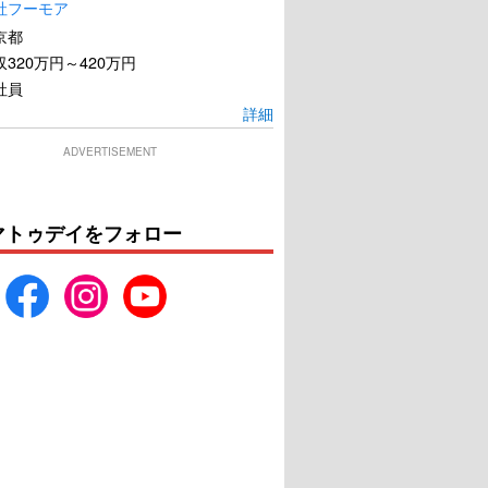
社フーモア
京都
320万円～420万円
社員
詳細
ADVERTISEMENT
マトゥデイをフォロー
テロイド・シティ
オットーという男
U-NEXTで見る
U-NEXTで見る