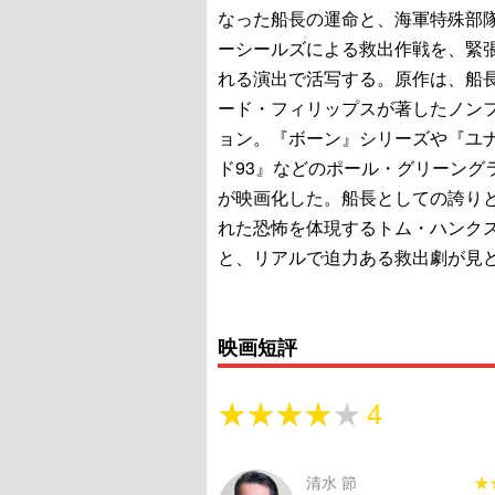
なった船長の運命と、海軍特殊部
ーシールズによる救出作戦を、緊
れる演出で活写する。原作は、船
ード・フィリップスが著したノン
ョン。『ボーン』シリーズや『ユ
ド93』などのポール・グリーング
が映画化した。船長としての誇り
れた恐怖を体現するトム・ハンク
と、リアルで迫力ある救出劇が見
映画短評
★★★★★
★★★★★
4
清水 節
★
★