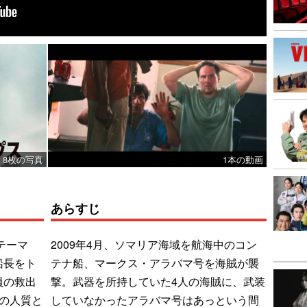
8枚の写真
1本の動画
あらすじ
テーマ
2009年4月、ソマリア海域を航海中のコン
船長をト
テナ船、マークス・アラバマ号を海賊が襲
員の救出
撃。武器を所持していた4人の海賊に、武装
の人質と
していなかったアラバマ号はあっという間