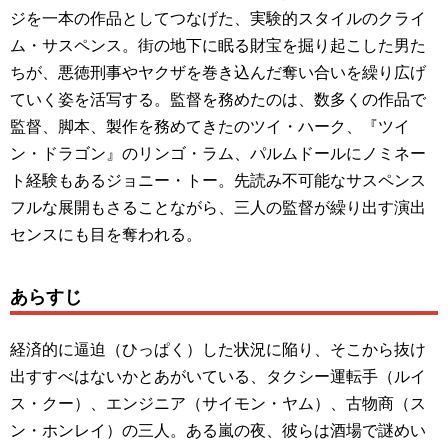
ジを一本の作品としてつなげた、実験的スタイルのクライ
ム・サスペンス。街の地下に眠る財宝を掘り起こした男た
ちが、悪徳刑事やヤクザを巻き込んだ奪い合いを繰り広げ
ていく姿を活写する。監督を務めたのは、数多くの作品で
監督、脚本、製作を務めてきたのツイ・ハーク、『ツイ
ン・ドラゴン』のリンゴ・ラム、パルムドールにノミネー
ト経験もあるジョニー・トー。先読み不可能なサスペンス
フルな展開もさることながら、三人の監督が繰り出す演出
センスにも目を奪われる。
あらすじ
経済的に逼迫（ひっぱく）した状況に陥り、そこから抜け
出すすべはないかとあがいている、タクシー運転手（ルイ
ス・クー）、エンジニア（サイモン・ヤム）、古物商（ス
ン・ホンレイ）の三人。ある嵐の夜、彼らは酒場で謎めい