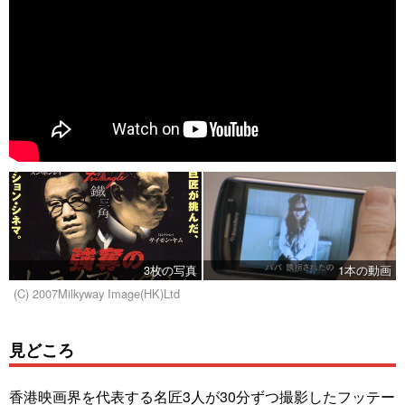
3枚の写真
1本の動画
(C) 2007Milkyway Image(HK)Ltd
見どころ
香港映画界を代表する名匠3人が30分ずつ撮影したフッテー