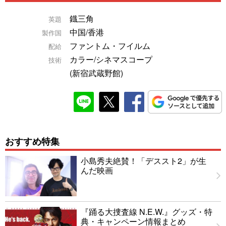
鐡三角
英題
中国/香港
製作国
ファントム・フイルム
配給
カラー/シネマスコープ
技術
(新宿武蔵野館)
おすすめ特集
小島秀夫絶賛！「デススト2」が生
んだ映画
『踊る大捜査線 N.E.W.』グッズ・特
典・キャンペーン情報まとめ