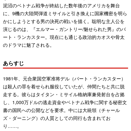
泥沼のベトナム戦争が終結した数年後のアメリカを舞台
に、9機の大陸間弾道ミサイルと引き換えに国家機密を明ら
かにしようとする男の決死の戦いを描く。聡明な主人公を
演じるのは、『エルマー・ガントリー/魅せられた男』のバ
ート・ランカスター。現在にも通じる政治的カオスや骨太
のドラマに魅了される。
あらすじ
1981年、元合衆国空軍准将デル（バート・ランカスター）
は殺人の罪を着せられ服役していたが、仲間たちと共に脱
走する。彼らはタイタン・ミサイル格納庫兼発射台を占拠
し、1,000万ドルの逃走資金やベトナム戦争に関する秘密文
書の国民への公開などを要求。中には大統領（チャール
ズ・ダーニング）の人質としての同行も含まれてお
り……。