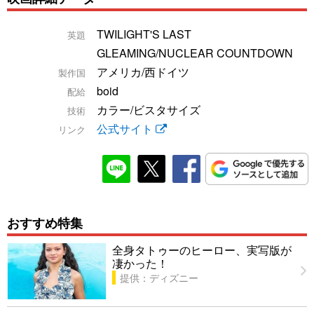
TWILIGHT'S LAST
英題
GLEAMING/NUCLEAR COUNTDOWN
アメリカ/西ドイツ
製作国
boid
配給
カラー/ビスタサイズ
技術
公式サイト
リンク
おすすめ特集
全身タトゥーのヒーロー、実写版が
凄かった！
提供：ディズニー