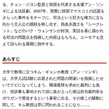
る、チョン・ジヨン監督と韓国を代表する名優アン・ソン
ギによる法廷劇。2007年、実際に韓国でマスコミの話題を
さらった事件をモチーフに、司法という巨大な権力に立ち
向かう主人公の挑戦を映し出す。熱血弁護士を『シークレ
ット』などのパク・ウォンサンが好演。実話を基に描かれ
る司法の問題点を指摘した内容はもちろん、ユーモアも交
えて語られる展開に熱中する。
あらすじ
大学で教壇に立つキム・ギョンホ教授（アン・ソンギ）
は、大学入試試験に出題された問題の間違いを指摘したせ
いでクビになってしまう。職場復帰を求めた裁判にも負
け、控訴審も棄却されて頭に血が上った彼は担当裁判長を
ボウガンで脅迫するという暴挙に出る。その後この騒動に
関して、キム教授は罪に問われることになり……。