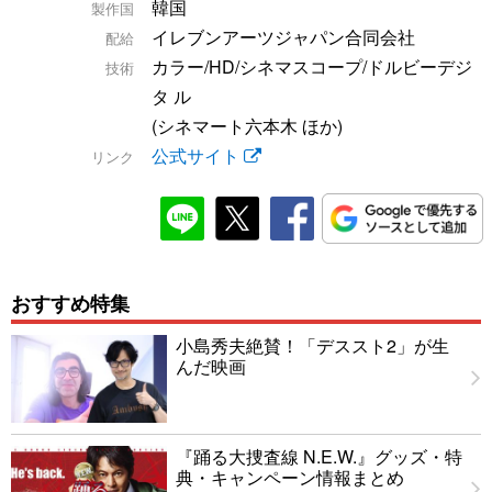
韓国
製作国
イレブンアーツジャパン合同会社
配給
カラー/HD/シネマスコープ/ドルビーデジ
技術
タ ル
(シネマート六本木 ほか)
公式サイト
リンク
おすすめ特集
小島秀夫絶賛！「デススト2」が生
んだ映画
『踊る大捜査線 N.E.W.』グッズ・特
典・キャンペーン情報まとめ