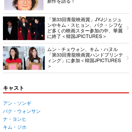
新作を語る！
「第33回青龍映画賞」JYJジェジュ
ンやキム・スヒョン、パク・シフな
ど多くの映画スター参加の中、華麗
に終了＜韓国JPICTURES＞
ムン・チェウォン、キム・ハヌル
「第33回青龍映画賞ハンドプリンテ
ィング」に参加＜韓国JPICTURES
＞
キャスト
アン・ソンギ
パク・ウォンサン
ナ・ヨンヒ
キム・ジホ