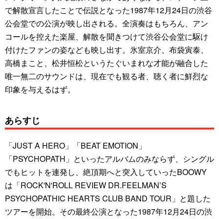
で解散宣言したことで伝説となった1987年12月24日の渋谷
公会堂での公演が映し出される。全演奏はもちろん、アン
コールを控えた楽屋、解散を聞きつけて渋谷公会堂に駆け
付けたファンの姿なども映し出す。氷室京介、布袋寅泰、
高橋まこと、松井恒松というたぐいまれな才能が融合した
唯一無二のサウンドは、現在でも観る者、聴く者に鮮烈な
印象を与えるはず。
あらすじ
「JUST A HERO」「BEAT EMOTION」
「PSYCHOPATH」といったアルバムのみならず、シングル
でもヒットを連発し、絶頂期へと突入していったBOOWY
は「ROCK'N'ROLL REVIEW DR.FEELMAN’S
PSYCHOPATHIC HEARTS CLUB BAND TOUR」と題した
ツアーを開始。その最終公演となった1987年12月24日の渋