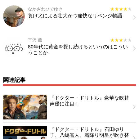
なかざわひでゆき
★★★★★
★★★★★
負け犬による壮大かつ痛快なリベンジ物語
平沢 薫
★★★★★
★★★★★
80年代に黄金を探し続けるというのはこうい
うことか
関連記事
『ドクター・ドリトル』豪華な吹替
声優に注目！
『ドクター・ドリトル』石田ゆり
子、八嶋智人、霜降り明星が吹き替