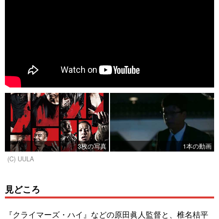
3枚の写真
1本の動画
(C) UULA
見どころ
『クライマーズ・ハイ』などの原田眞人監督と、椎名桔平