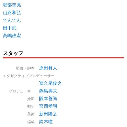
堀部圭亮
山路和弘
でんでん
田中泯
高嶋政宏
スタッフ
原田眞人
監督・脚本
エグゼクティブプロデューサー
冨久尾俊之
鍋島壽夫
プロデューサー
阪本善尚
撮影
宮西孝明
照明
新田隆之
美術
鈴木瞳
編成