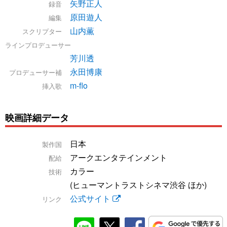
矢野正人
録音
原田遊人
編集
山内薫
スクリプター
ラインプロデューサー
芳川透
永田博康
プロデューサー補
m-flo
挿入歌
映画詳細データ
日本
製作国
アークエンタテインメント
配給
カラー
技術
(ヒューマントラストシネマ渋谷 ほか)
公式サイト
リンク