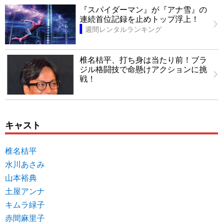
『スパイダーマン』が『アナ雪』の
連続首位記録を止めトップ浮上！
週間レンタルランキング
椎名桔平、打ち身は当たり前！ブラ
ジル格闘技で命懸けアクションに挑
戦！
キャスト
椎名桔平
水川あさみ
山本裕典
土屋アンナ
キムラ緑子
赤間麻里子