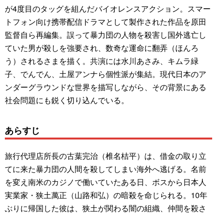
が4度目のタッグを組んだバイオレンスアクション。スマー
トフォン向け携帯配信ドラマとして製作された作品を原田
監督自ら再編集。誤って暴力団の人物を殺害し国外逃亡し
ていた男が殺しを強要され、数奇な運命に翻弄（ほんろ
う）されるさまを描く。共演には水川あさみ、キムラ緑
子、でんでん、土屋アンナら個性派が集結。現代日本のア
ンダーグラウンドな世界を描写しながら、その背景にある
社会問題にも鋭く切り込んでいる。
あらすじ
旅行代理店所長の古葉完治（椎名桔平）は、借金の取り立
てに来た暴力団の人間を殺してしまい海外へ逃げる。名前
を変え南米のカジノで働いていたある日、ボスから日本人
実業家・狭土萬正（山路和弘）の暗殺を命じられる。10年
ぶりに帰国した彼は、狭土が関わる闇の組織、仲間を殺さ