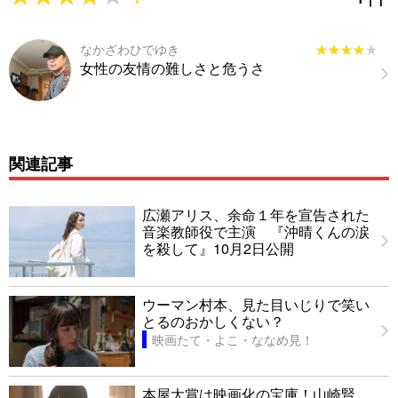
なかざわひでゆき
★★★★★
★★★★★
女性の友情の難しさと危うさ
関連記事
広瀬アリス、余命１年を宣告された
音楽教師役で主演 『沖晴くんの涙
を殺して』10月2日公開
ウーマン村本、見た目いじりで笑い
とるのおかしくない？
映画たて・よこ・ななめ見！
本屋大賞は映画化の宝庫！山崎賢