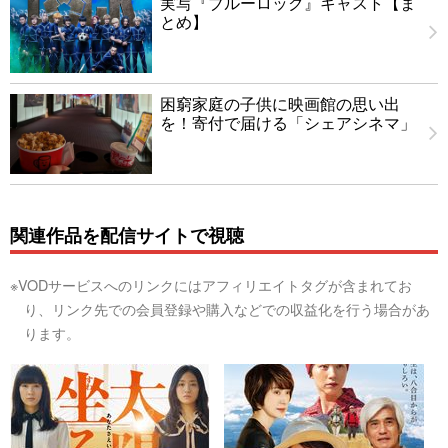
実写『ブルーロック』キャスト【ま
とめ】
困窮家庭の子供に映画館の思い出
を！寄付で届ける「シェアシネマ」
関連作品を配信サイトで視聴
※VODサービスへのリンクにはアフィリエイトタグが含まれてお
り、リンク先での会員登録や購入などでの収益化を行う場合があ
ります。