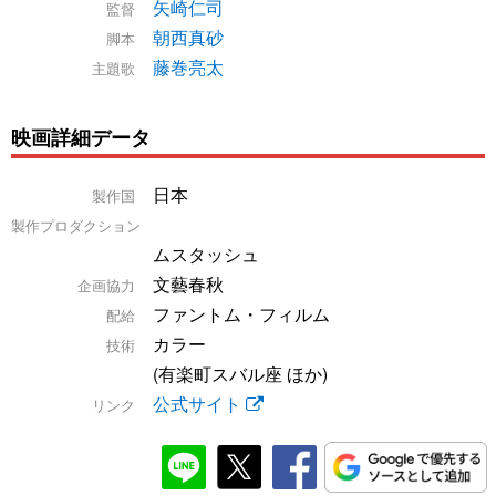
矢崎仁司
監督
朝西真砂
脚本
藤巻亮太
主題歌
映画詳細データ
日本
製作国
製作プロダクション
ムスタッシュ
文藝春秋
企画協力
ファントム・フィルム
配給
カラー
技術
(有楽町スバル座 ほか)
公式サイト
リンク