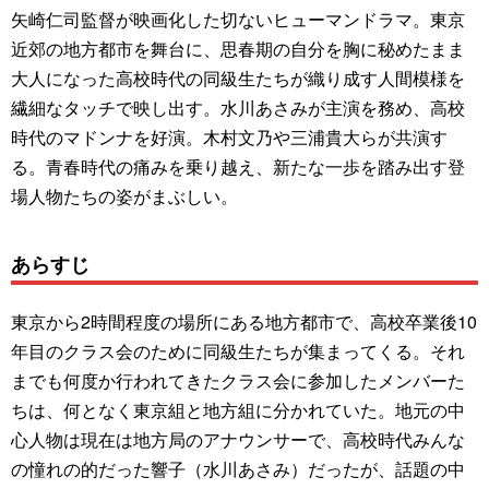
矢崎仁司監督が映画化した切ないヒューマンドラマ。東京
近郊の地方都市を舞台に、思春期の自分を胸に秘めたまま
大人になった高校時代の同級生たちが織り成す人間模様を
繊細なタッチで映し出す。水川あさみが主演を務め、高校
時代のマドンナを好演。木村文乃や三浦貴大らが共演す
る。青春時代の痛みを乗り越え、新たな一歩を踏み出す登
場人物たちの姿がまぶしい。
あらすじ
東京から2時間程度の場所にある地方都市で、高校卒業後10
年目のクラス会のために同級生たちが集まってくる。それ
までも何度か行われてきたクラス会に参加したメンバーた
ちは、何となく東京組と地方組に分かれていた。地元の中
心人物は現在は地方局のアナウンサーで、高校時代みんな
の憧れの的だった響子（水川あさみ）だったが、話題の中