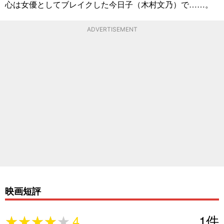
心は女優としてブレイクした今日子（木村文乃）で……。
ADVERTISEMENT
映画短評
★★★★★
★★★★★
4
1
件