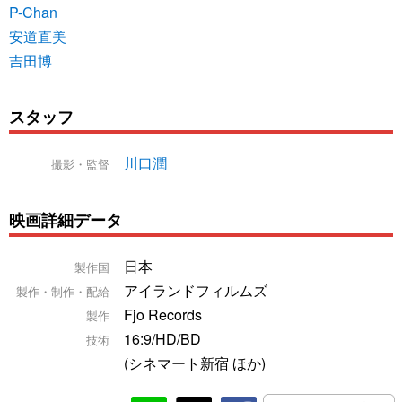
P-Chan
安道直美
吉田博
スタッフ
川口潤
撮影・監督
映画詳細データ
日本
製作国
アイランドフィルムズ
製作・制作・配給
Fjo Records
製作
16:9/HD/BD
技術
(シネマート新宿 ほか)