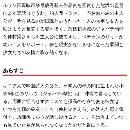
ルリン国際映画祭最優秀新人作品賞を受賞した熊坂出監督
による寓話（ぐうわ）的人間ドラマ。一匹おおかみの主人
公が、夢を見るのが日課というたった一人の大事な友人を
助けようと奮闘する姿を描く。演技初挑戦のジャバテ璃瑠
と仲村渠さえらを主人公に抜てきし、ベテランのりりィが
幼い二人をサポート。夢と現実がないまぜになった展開と
少女たちの友情に胸が熱くなる。
あらすじ
ギニア人で吟遊詩人の父と、日本人の母の間に生まれた小
学5年生のリルウ（ジャバテ璃瑠）は、沖縄で暮らしてい
る。周囲に迎合せずクラスでも孤高の存在である彼女は、
いつも笑顔の級友こころ（仲村渠さえら）の沈んだ顔に気
付く。放課後リルウが話し掛けると、こころは今までいつ
も見ていた夢が見られなくなったのだと告白する。