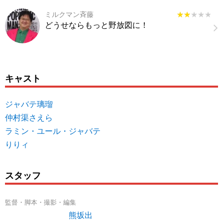
ミルクマン斉藤
★★★★★
★★★★★
どうせならもっと野放図に！
キャスト
ジャバテ璃瑠
仲村渠さえら
ラミン・ユール・ジャバテ
りりィ
スタッフ
監督・脚本・撮影・編集
熊坂出