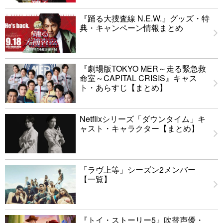
『踊る大捜査線 N.E.W.』グッズ・特
典・キャンペーン情報まとめ
『劇場版TOKYO MER～走る緊急救
命室～CAPITAL CRISIS』キャス
ト・あらすじ【まとめ】
Netflixシリーズ「ダウンタイム」キ
ャスト・キャラクター【まとめ】
「ラヴ上等」シーズン2メンバー
【一覧】
『トイ・ストーリー5』吹替声優・