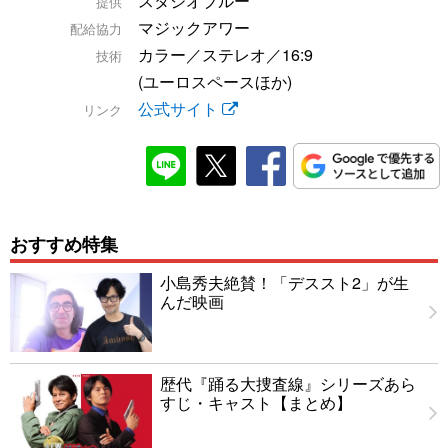
スタジオブルー
提供
マジックアワー
配給協力
カラー／ステレオ／16:9
技術
(ユーロスペースほか)
公式サイト
リンク
おすすめ特集
小島秀夫絶賛！「デススト2」が生
んだ映画
歴代『踊る大捜査線』シリーズあら
すじ・キャスト【まとめ】