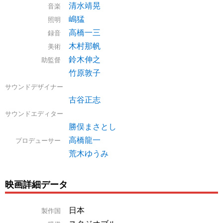
清水靖晃
音楽
嶋猛
照明
高橋一三
録音
木村那帆
美術
鈴木伸之
助監督
竹原敦子
サウンドデザイナー
古谷正志
サウンドエディター
勝俣まさとし
高橋龍一
プロデューサー
荒木ゆうみ
映画詳細データ
日本
製作国