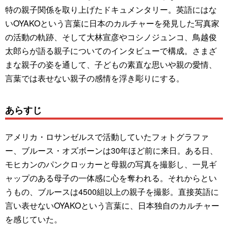
特の親子関係を取り上げたドキュメンタリー。英語にはな
いOYAKOという言葉に日本のカルチャーを発見した写真家
の活動の軌跡、そして大林宣彦やコシノジュンコ、鳥越俊
太郎らが語る親子についてのインタビューで構成。さまざ
まな親子の姿を通して、子どもの素直な思いや親の愛情、
言葉では表せない親子の感情を浮き彫りにする。
あらすじ
アメリカ・ロサンゼルスで活動していたフォトグラファ
ー、ブルース・オズボーンは30年ほど前に来日。ある日、
モヒカンのパンクロッカーと母親の写真を撮影し、一見ギ
ャップのある母子の一体感に心を奪われる。それからとい
うもの、ブルースは4500組以上の親子を撮影。直接英語に
言い表せないOYAKOという言葉に、日本独自のカルチャー
を感じていた。