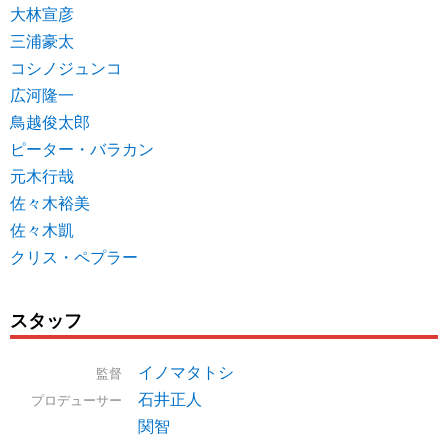
大林宣彦
三浦豪太
コシノジュンコ
広河隆一
鳥越俊太郎
ピーター・バラカン
元木行哉
佐々木裕美
佐々木凱
クリス・ペプラー
スタッフ
イノマタトシ
監督
石井正人
プロデューサー
関智