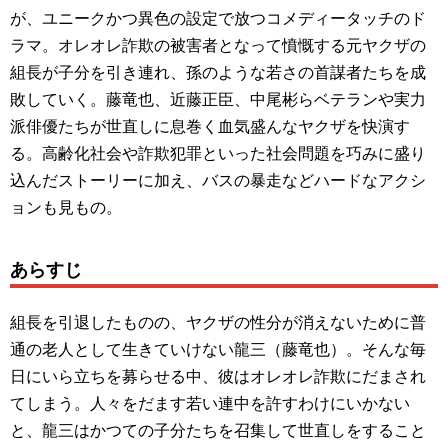
が、ユニークかつ異色の設定で放つコメディータッチのド
ラマ。オレオレ詐欺の被害者となって憤慨する元ヤクザの
組長が子分を引き連れ、孫のような若さの首謀者たちを成
敗していく。藤竜也、近藤正臣、中尾彬らベテランや実力
派俳優たちが世直しに息巻く血気盛んなヤクザを快演す
る。高齢化社会や詐欺犯罪といった社会問題を巧みに盛り
込んだストーリーに加え、バスの暴走などハードなアクシ
ョンも見もの。
あらすじ
組長を引退したものの、ヤクザの性分が消えないために普
通の老人として生きていけない龍三（藤竜也）。そんな毎
日にいら立ちを募らせる中、彼はオレオレ詐欺にだまされ
てしまう。人々をだます若い連中を許すわけにいかない
と、龍三はかつての子分たちを召集して世直しをすること