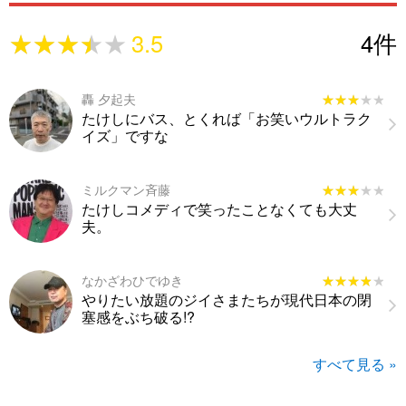
★★★★★
★★★★★
3.5
4
件
轟 夕起夫
★★★★★
★★★★★
たけしにバス、とくれば「お笑いウルトラク
イズ」ですな
ミルクマン斉藤
★★★★★
★★★★★
たけしコメディで笑ったことなくても大丈
夫。
なかざわひでゆき
★★★★★
★★★★★
やりたい放題のジイさまたちが現代日本の閉
塞感をぶち破る!?
すべて見る »