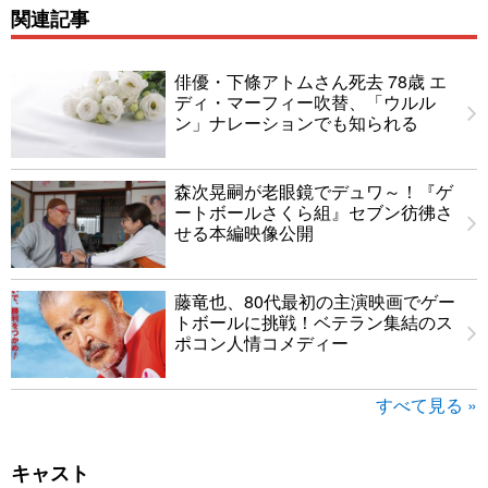
関連記事
俳優・下條アトムさん死去 78歳 エ
ディ・マーフィー吹替、「ウルル
ン」ナレーションでも知られる
森次晃嗣が老眼鏡でデュワ～！『ゲ
ートボールさくら組』セブン彷彿さ
せる本編映像公開
藤竜也、80代最初の主演映画でゲー
トボールに挑戦！ベテラン集結のス
ポコン人情コメディー
すべて見る »
キャスト