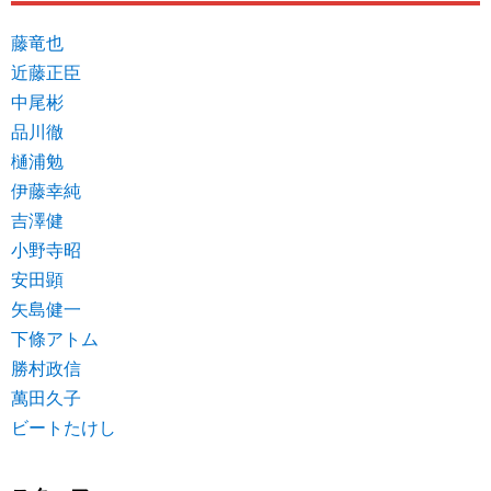
藤竜也
近藤正臣
中尾彬
品川徹
樋浦勉
伊藤幸純
吉澤健
小野寺昭
安田顕
矢島健一
下條アトム
勝村政信
萬田久子
ビートたけし