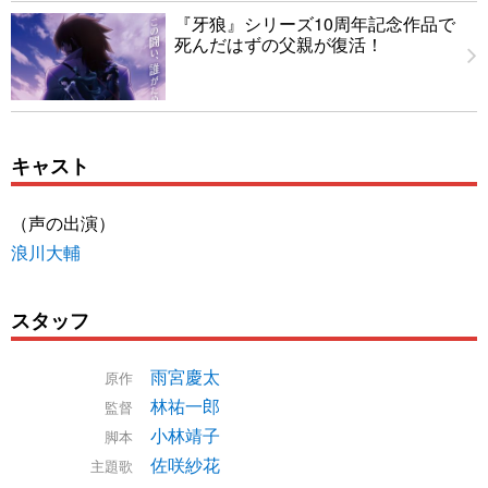
『牙狼』シリーズ10周年記念作品で
死んだはずの父親が復活！
キャスト
（声の出演）
浪川大輔
スタッフ
雨宮慶太
原作
林祐一郎
監督
小林靖子
脚本
佐咲紗花
主題歌