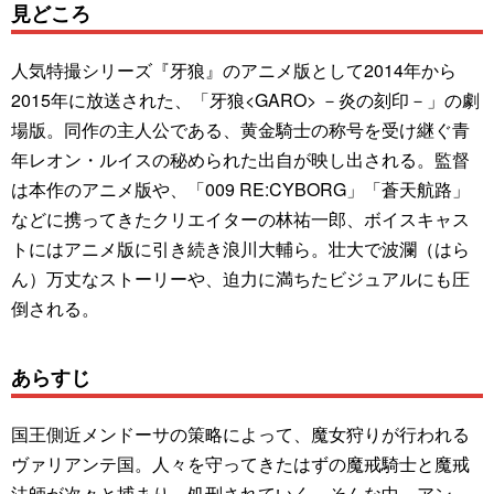
見どころ
人気特撮シリーズ『牙狼』のアニメ版として2014年から
2015年に放送された、「牙狼<GARO> －炎の刻印－」の劇
場版。同作の主人公である、黄金騎士の称号を受け継ぐ青
年レオン・ルイスの秘められた出自が映し出される。監督
は本作のアニメ版や、「009 RE:CYBORG」「蒼天航路」
などに携ってきたクリエイターの林祐一郎、ボイスキャス
トにはアニメ版に引き続き浪川大輔ら。壮大で波瀾（はら
ん）万丈なストーリーや、迫力に満ちたビジュアルにも圧
倒される。
あらすじ
国王側近メンドーサの策略によって、魔女狩りが行われる
ヴァリアンテ国。人々を守ってきたはずの魔戒騎士と魔戒
法師が次々と捕まり、処刑されていく。そんな中、アン