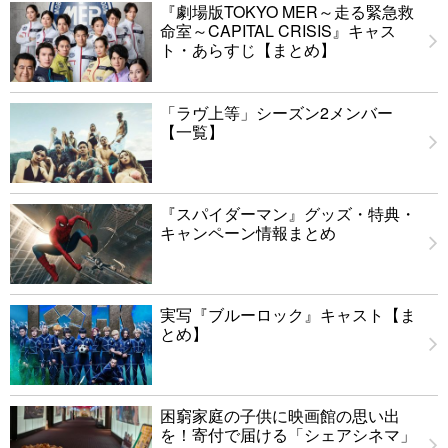
『劇場版TOKYO MER～走る緊急救
命室～CAPITAL CRISIS』キャス
ト・あらすじ【まとめ】
「ラヴ上等」シーズン2メンバー
【一覧】
『スパイダーマン』グッズ・特典・
キャンペーン情報まとめ
実写『ブルーロック』キャスト【ま
とめ】
困窮家庭の子供に映画館の思い出
を！寄付で届ける「シェアシネマ」