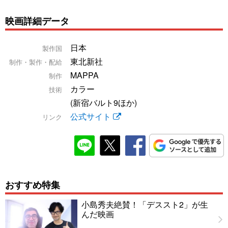
映画詳細データ
日本
製作国
東北新社
制作・製作・配給
MAPPA
制作
カラー
技術
(新宿バルト9ほか)
公式サイト
リンク
おすすめ特集
小島秀夫絶賛！「デススト2」が生
んだ映画