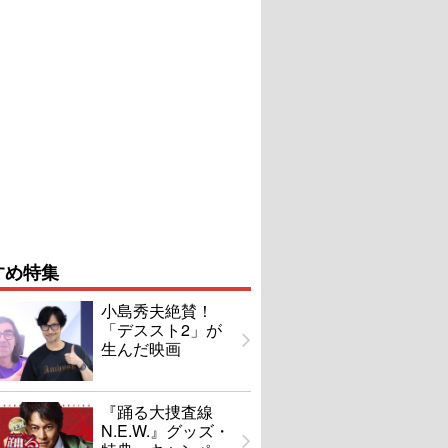
すめ特集
小島秀夫絶賛！
「デススト2」が
生んだ映画
『踊る大捜査線
N.E.W.』グッズ・