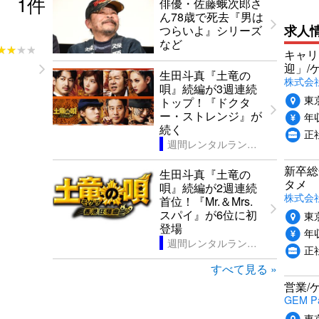
1
件
俳優・佐藤蛾次郎さ
ん78歳で死去『男は
求人
つらいよ』シリーズ
など
★★★★
★★★★
キャリ
迎」/
生田斗真『土竜の
株式会
唄』続編が3週連続
東
トップ！『ドクタ
ー・ストレンジ』が
年収
続く
正
週間レンタルランキング
新卒総
生田斗真『土竜の
タメ
唄』続編が2週連続
株式会社P
首位！『Mr.＆Mrs.
スパイ』が6位に初
東
登場
年収
週間レンタルランキング
正
すべて見る »
営業/
GEM P
東