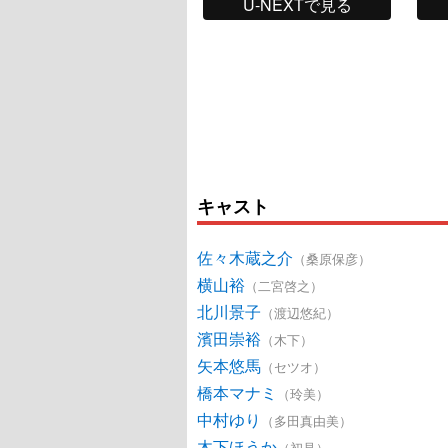
U-NEXTで見る
キャスト
佐々木蔵之介
（桑原保彦）
横山裕
（二宮啓之）
北川景子
（渡辺悠紀）
濱田崇裕
（木下）
矢本悠馬
（セツオ）
橋本マナミ
（玲美）
中村ゆり
（多田真由美）
木下ほうか
（初見）