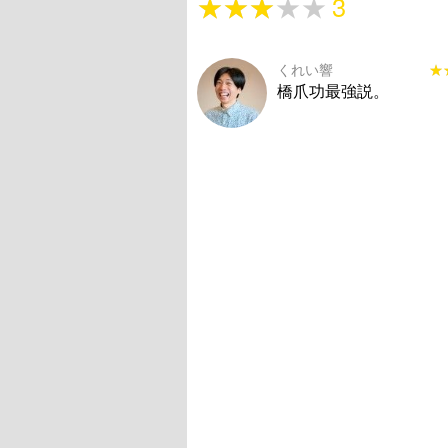
★★★★★
★★★★★
3
くれい響
★
★
橋爪功最強説。