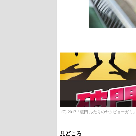
(C) 2017「破門 ふたりのヤクビョーガ
見どころ