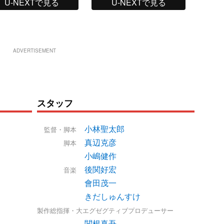
U-NEXTで見る
U-NEXTで見る
ADVERTISEMENT
スタッフ
小林聖太郎
監督・脚本
真辺克彦
脚本
小嶋健作
後関好宏
音楽
會田茂一
きだしゅんすけ
製作総指揮・大エグゼグティブプロデューサー
関根真吾