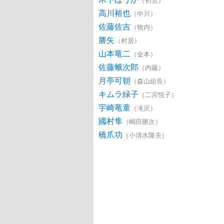
高川裕也
（中川）
佐藤佐吉
（牧内）
勝矢
（村居）
山本竜二
（金本）
佐藤蛾次郎
（内藤）
月亭可朝
（森山組長）
キムラ緑子
（二宮悦子）
宇崎竜童
（滝沢）
國村隼
（嶋田勝次）
橋爪功
（小清水隆夫）