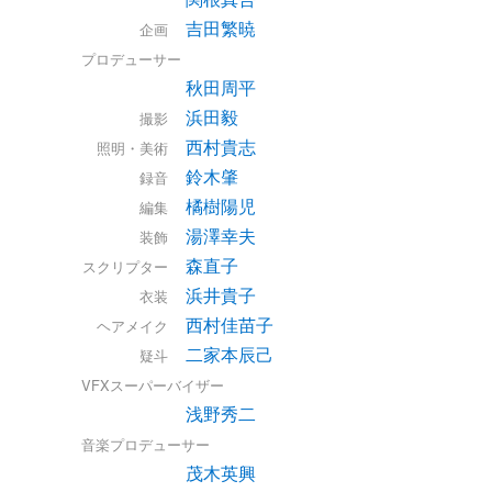
吉田繁暁
企画
プロデューサー
秋田周平
浜田毅
撮影
西村貴志
照明・美術
鈴木肇
録音
橘樹陽児
編集
湯澤幸夫
装飾
森直子
スクリプター
浜井貴子
衣装
西村佳苗子
ヘアメイク
二家本辰己
疑斗
VFXスーパーバイザー
浅野秀二
音楽プロデューサー
茂木英興