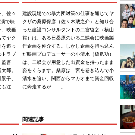
を、佐々
建設現場での暴力団対策の仕事を通じてヤ
主演で映
クザの桑原保彦（佐々木蔵之介）と知り合
ン。映画
った建設コンサルタントの二宮啓之（横山
もてヤク
裕）は、ある日桑原のいる二蝶会に映画製
師を追っ
作企画を仲介する。しかし企画を持ち込ん
のトラブ
だ映画プロデューサーの小清水（橋爪功）
。監督
は、二蝶会が用意した出資金を持ったまま
聖太郎。
姿をくらます。桑原は二宮を巻き込んで小
川景子、
清水を追い、関西からマカオまで資金回収
にも注
に奔走するが……。
関連記事