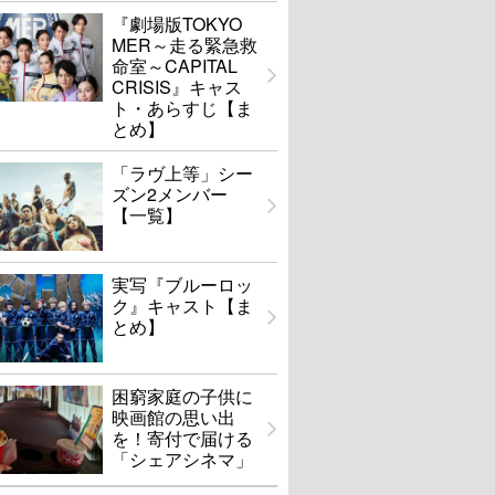
『劇場版TOKYO
MER～走る緊急救
命室～CAPITAL
CRISIS』キャス
ト・あらすじ【ま
とめ】
「ラヴ上等」シー
ズン2メンバー
【一覧】
実写『ブルーロッ
ク』キャスト【ま
とめ】
困窮家庭の子供に
映画館の思い出
を！寄付で届ける
「シェアシネマ」