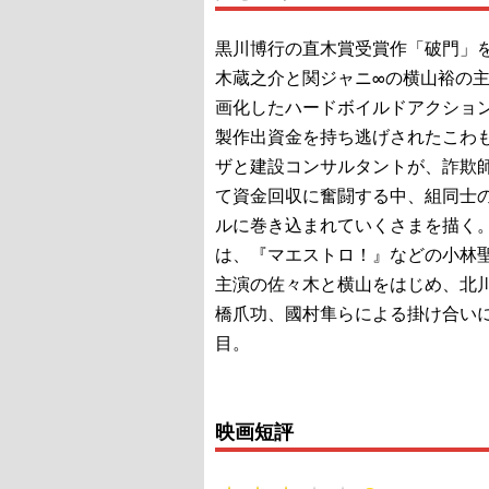
黒川博行の直木賞受賞作「破門」
木蔵之介と関ジャニ∞の横山裕の
画化したハードボイルドアクショ
製作出資金を持ち逃げされたこわ
ザと建設コンサルタントが、詐欺
て資金回収に奮闘する中、組同士
ルに巻き込まれていくさまを描く
は、『マエストロ！』などの小林
主演の佐々木と横山をはじめ、北
橋爪功、國村隼らによる掛け合い
目。
映画短評