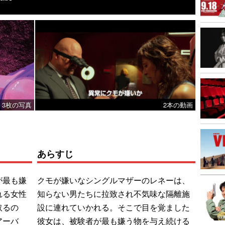
3枚の写真
2本の動画
あらすじ
が最も嫌
クモが嫌いなシングルマザーのレネーは、
れる女性
知らない男たちに拉致され不気味な隔離施
取るの
設に連れていかれる。そこで目を覚ました
アーバ
彼女は、被験者が最も嫌う物を与え続ける