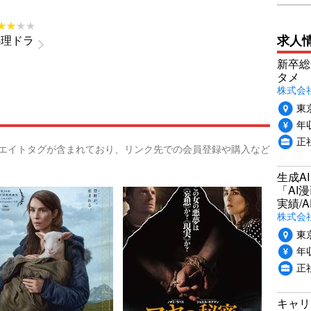
★★★★
★★★★
求人
心理ドラ
新卒総
タメ
株式会社P
東
年収
正
リエイトタグが含まれており、リンク先での会員登録や購入など
生成A
「AI
実績/A
株式会社
東
年収
正
キャリ