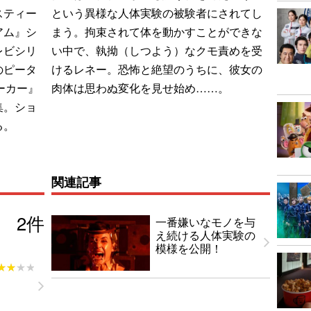
スティー
という異様な人体実験の被験者にされてし
アム』シ
まう。拘束されて体を動かすことができな
レビシリ
い中で、執拗（しつよう）なクモ責めを受
のピータ
けるレネー。恐怖と絶望のうちに、彼女の
ーカー』
肉体は思わぬ変化を見せ始め……。
集。ショ
る。
関連記事
2
件
一番嫌いなモノを与
え続ける人体実験の
模様を公開！
★★★★
★★★★