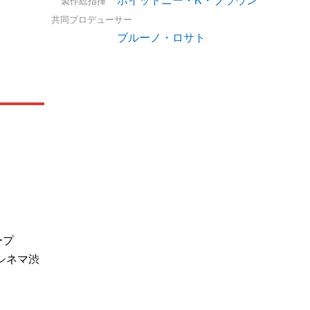
製作総指揮
共同プロデューサー
ブルーノ・ロサト
ープ
シネマ渋