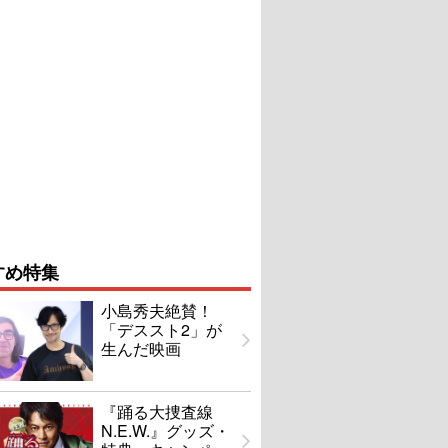
すめ特集
小島秀夫絶賛！
「デススト2」が
生んだ映画
『踊る大捜査線
N.E.W.』グッズ・