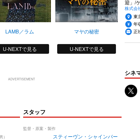
迎」/
株式会
東
年収
LAMB／ラム
マヤの秘密
スト
正
U-NEXTで見る
U-NEXTで見る
シネ
ADVERTISEMENT
スタッフ
監督・原案・製作
スティーヴン・シャインバー
男）