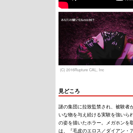
(C) 2016Rupture CAL, Inc
見どころ
謎の集団に拉致監禁され、被験者
いな物を与え続ける実験を強いら
の姿を描いたホラー。メガホンを
は、『毛皮のエロス／ダイアン・