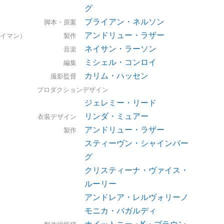
グ
ブライアン・ネルソン
脚本・原案
アンドリュー・ラザー
イマン）
製作
ネイサン・ラーソン
音楽
ミシェル・コンロイ
編集
カリム・ハッセン
撮影監督
プロダクションデザイン
ジェレミー・リード
リンダ・ミュアー
衣装デザイン
アンドリュー・ラザー
製作
スティーヴン・シャインバー
グ
クリスティーナ・ヴァイス・
ルーリー
アンドレア・レルヴォリーノ
モニカ・バガルディ
ホイットニー・K・ブラウン