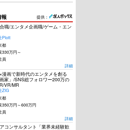
情報
提供：
合職/エンタメ企画職/ゲーム・エン
lott
京都
330万円～
社員
詳細
I×漫画で新時代のエンタメを創る
漫画家」/SNS総フォロワー200万の
R/VR/MR
ZIG
京都
350万円～600万円
社員
詳細
アコンサルタント「業界未経験歓