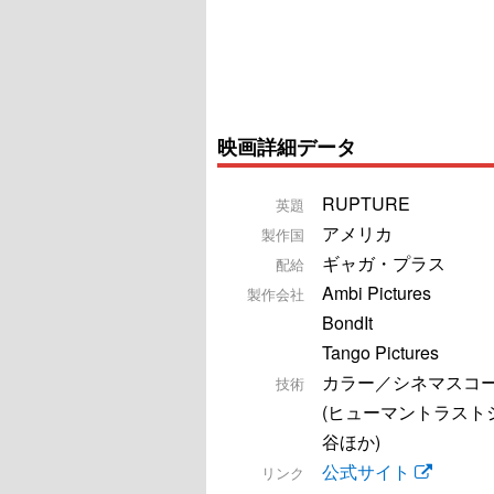
映画詳細データ
RUPTURE
英題
アメリカ
製作国
ギャガ・プラス
配給
Ambi Pictures
製作会社
BondIt
Tango Pictures
カラー／シネマスコ
技術
(ヒューマントラスト
谷ほか)
公式サイト
リンク