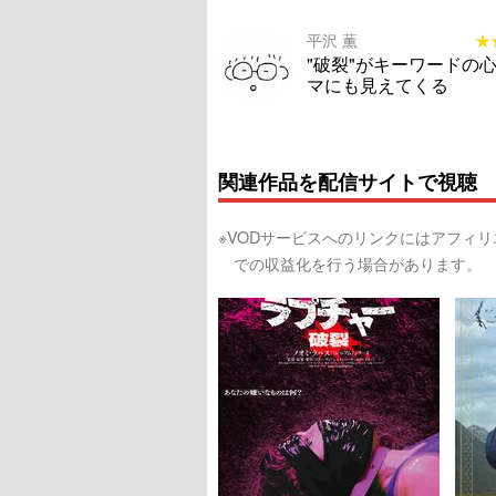
平沢 薫
★
★
"破裂"がキーワードの
マにも見えてくる
関連作品を配信サイトで視聴
※VODサービスへのリンクにはアフィ
での収益化を行う場合があります。