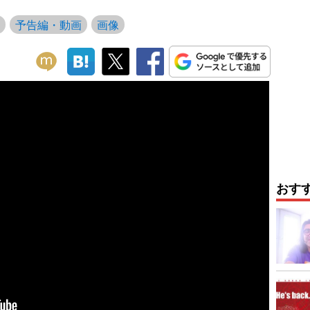
予告編・動画
画像
おす