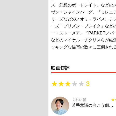
ス 幻想のポートレイト』などの
ヴン・シャインバーグ。『ミレニ
リーズなどのノオミ・ラパス、テ
ーズ「プリズン・ブレイク」など
ー・ストーメア、『PARKER／パ
などのマイケル・チクリスらが結
ッキングな描写の数々に圧倒され
映画短評
★★★★★
★★★★★
3
くれい響
★
★
苦手意識の向こう側…