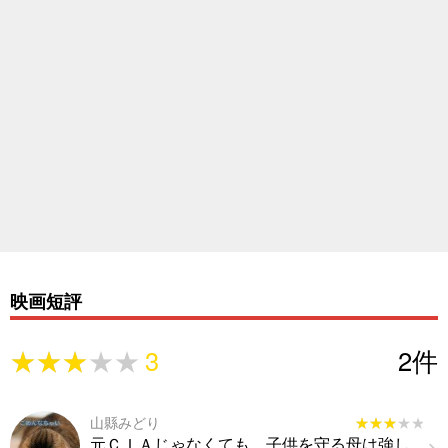
映画短評
★★★★★
★★★★★
3
2
件
山縣みどり
★★★★★
★★★★★
元ＣＩＡじゃなくても、子供を守る母は強し