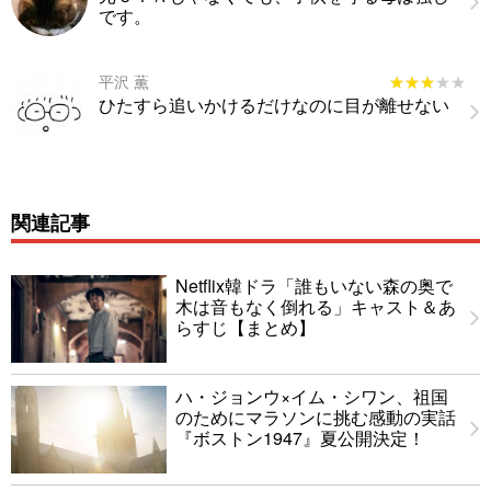
です。
平沢 薫
★★★★★
★★★★★
ひたすら追いかけるだけなのに目が離せない
関連記事
Netflix韓ドラ「誰もいない森の奥で
木は音もなく倒れる」キャスト＆あ
らすじ【まとめ】
ハ・ジョンウ×イム・シワン、祖国
のためにマラソンに挑む感動の実話
『ボストン1947』夏公開決定！