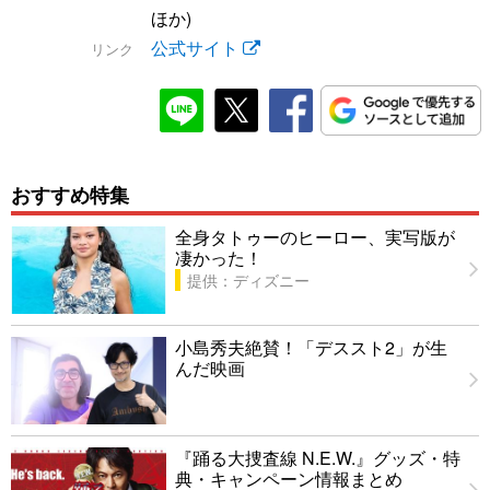
ほか)
公式サイト
リンク
おすすめ特集
全身タトゥーのヒーロー、実写版が
凄かった！
提供：ディズニー
小島秀夫絶賛！「デススト2」が生
んだ映画
『踊る大捜査線 N.E.W.』グッズ・特
典・キャンペーン情報まとめ