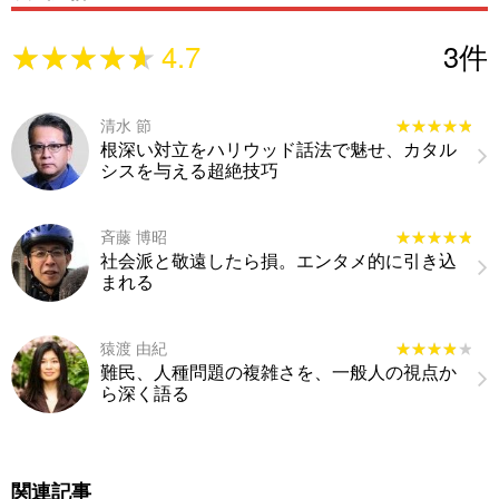
★★★★★
★★★★★
4.7
3
件
清水 節
★★★★★
★★★★★
根深い対立をハリウッド話法で魅せ、カタル
シスを与える超絶技巧
斉藤 博昭
★★★★★
★★★★★
社会派と敬遠したら損。エンタメ的に引き込
まれる
猿渡 由紀
★★★★★
★★★★★
難民、人種問題の複雑さを、一般人の視点か
ら深く語る
関連記事