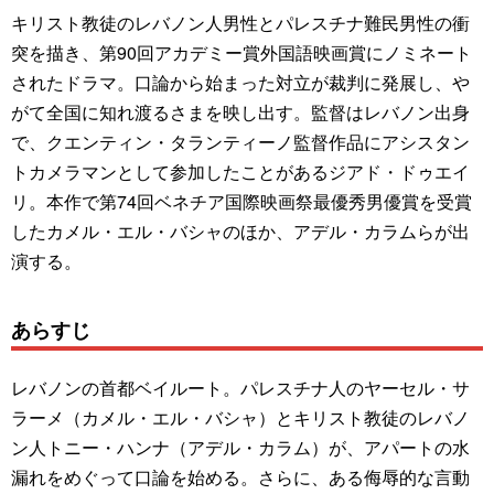
キリスト教徒のレバノン人男性とパレスチナ難民男性の衝
突を描き、第90回アカデミー賞外国語映画賞にノミネート
されたドラマ。口論から始まった対立が裁判に発展し、や
がて全国に知れ渡るさまを映し出す。監督はレバノン出身
で、クエンティン・タランティーノ監督作品にアシスタン
トカメラマンとして参加したことがあるジアド・ドゥエイ
リ。本作で第74回ベネチア国際映画祭最優秀男優賞を受賞
したカメル・エル・バシャのほか、アデル・カラムらが出
演する。
あらすじ
レバノンの首都ベイルート。パレスチナ人のヤーセル・サ
ラーメ（カメル・エル・バシャ）とキリスト教徒のレバノ
ン人トニー・ハンナ（アデル・カラム）が、アパートの水
漏れをめぐって口論を始める。さらに、ある侮辱的な言動