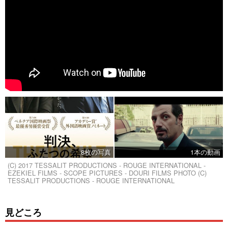
8枚の写真
1本の動画
(C) 2017 TESSALIT PRODUCTIONS - ROUGE INTERNATIONAL -
EZEKIEL FILMS - SCOPE PICTURES - DOURI FILMS PHOTO (C)
TESSALIT PRODUCTIONS - ROUGE INTERNATIONAL
見どころ