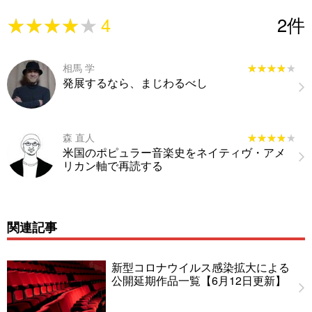
★★★★★
★★★★★
4
2
件
相馬 学
★★★★★
★★★★★
発展するなら、まじわるべし
森 直人
★★★★★
★★★★★
米国のポピュラー音楽史をネイティヴ・アメ
リカン軸で再読する
関連記事
新型コロナウイルス感染拡大による
公開延期作品一覧【6月12日更新】