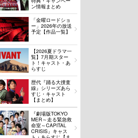
特典・キャンペー
ン情報まとめ
「金曜ロードショ
ー」2026年の放送
予定【作品一覧】
【2026夏ドラマ一
覧】7月期スター
ト！キャスト・あ
らすじ
歴代『踊る大捜査
線』シリーズあら
すじ・キャスト
【まとめ】
『劇場版TOKYO
MER～走る緊急救
命室～CAPITAL
CRISIS』キャス
ト・あらすじ【ま