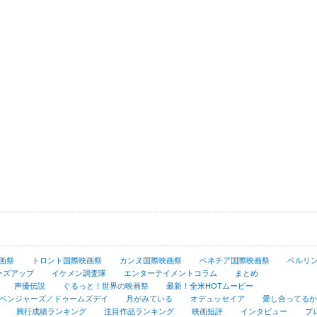
画祭
トロント国際映画祭
カンヌ国際映画祭
ベネチア国際映画祭
ベルリ
ーズアップ
イケメン調査隊
エンターテイメントコラム
まとめ
声優伝説
ぐるっと！世界の映画祭
最新！全米HOTムービー
ベンジャーズ／ドゥームズデイ
月がみている
オデュッセイア
愛し合ってるかい
興行成績ランキング
注目作品ランキング
映画短評
インタビュー
プ