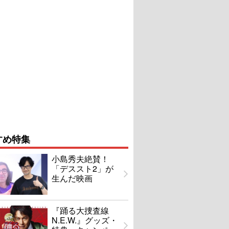
すめ特集
小島秀夫絶賛！
「デススト2」が
生んだ映画
『踊る大捜査線
N.E.W.』グッズ・