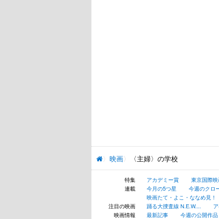
映画
〈主婦〉の学校
特集
アカデミー賞
東京国際映
連載
今月の5つ星
今週のクロ
映画たて・よこ・ななめ見！
注目の映画
踊る大捜査線 N.E.W....
ア
映画情報
最新記事
今週の公開作品