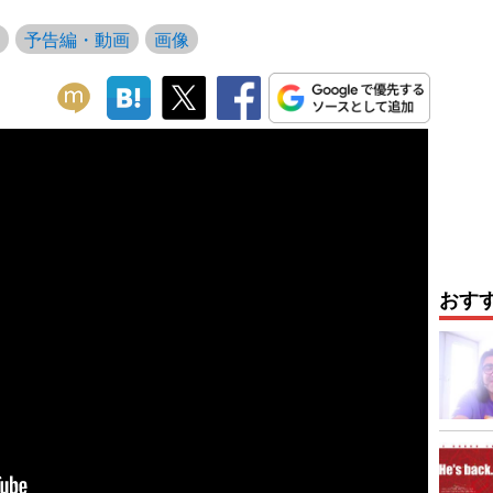
予告編・動画
画像
おす