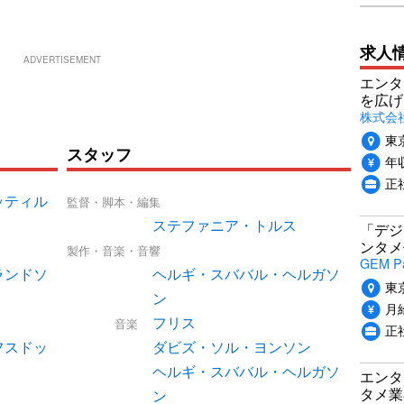
求人
ADVERTISEMENT
エンタ
を広げ
株式会
東
スタッフ
年収
正
ッティル
監督・脚本・編集
ステファニア・トルス
「デジ
ンタメ
製作・音楽・音響
GEM P
ランドソ
ヘルギ・スババル・ヘルガソ
東
ン
月給
フリス
音楽
正
フスドッ
ダビズ・ソル・ヨンソン
ヘルギ・スババル・ヘルガソ
エンタ
タメ業
ン