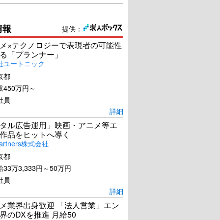
情報
提供：
メ×テクノロジーで表現者の可能性
る「プランナー」
社ユートニック
京都
450万円～
社員
詳細
タル広告運用」映画・アニメ等エ
作品をヒットへ導く
artners株式会社
京都
33万3,333円～50万円
社員
詳細
メ業界出身歓迎 「法人営業」エン
界のDXを推進 月給50