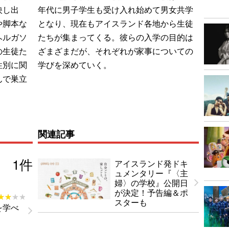
映し出
年代に男子学生も受け入れ始めて男女共学
や脚本な
となり、現在もアイスランド各地から生徒
ヘルガソ
たちが集まってくる。彼らの入学の目的は
の生徒た
ざまざまだが、それぞれが家事についての
性別に関
学びを深めていく。
んで巣立
関連記事
1
件
アイスランド発ドキ
ュメンタリー『〈主
婦〉の学校』公開日
が決定！予告編＆ポ
★★★★
★★★★
スターも
を学べ