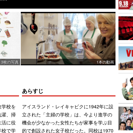
3枚の写真
1本の動画
あらすじ
政学校を
アイスランド・レイキャビクに1942年に設
洗濯、掃
立された「主婦の学校」は、今より進学の
生活に役
機会が少なかった女性たちが家事を学ぶ目
学校で学
的で創設された女子校だった。同校は1970