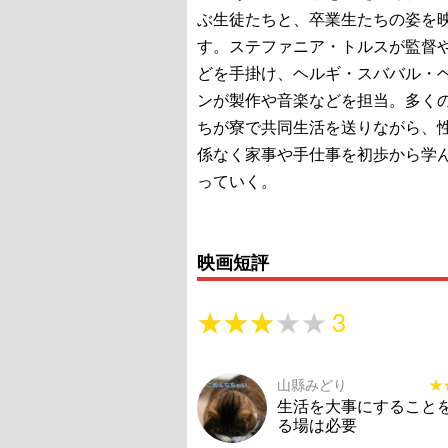
ぶ生徒たちと、卒業生たちの姿を
す。ステファニア・トルスが監督
どを手掛け、ヘルギ・スババル・
ンが製作や音楽などを担当。多く
ちが寮で共同生活を送りながら、
係なく家事や手仕事を初歩から学
っていく。
映画短評
★★★★★
★★★★★
3
山縣みどり
★
★
生活を大事にすること
る場は必要