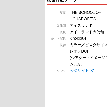
THE SCHOOL OF
英題
HOUSEWIVES
アイスランド
製作国
アイスランド大使館
後援
kinologue
提供・配給
カラー／ビスタサイ
技術
レオ／DCP
(シアター・イメージ
ムほか)
公式サイト
リンク