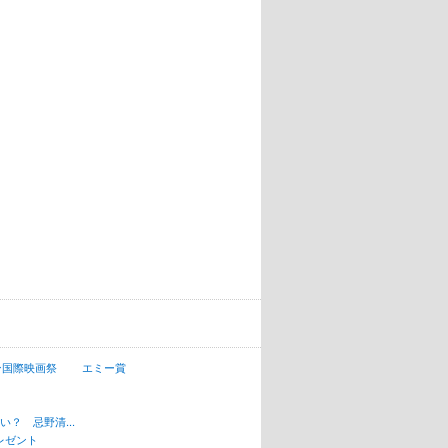
ン国際映画祭
エミー賞
？ 忌野清...
レゼント