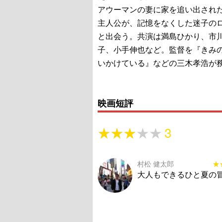
アウーマンの妻に家を追い出され
主人公が、記憶をなくした迷子の
と出会う。共演は満島ひかり、市
子、小手伸也など。監督を『きみ
いかけている』などの三木孝浩が
映画短評
★★★★★
★★★★★
3
村松 健太郎
★
★
大人もできるひと夏の