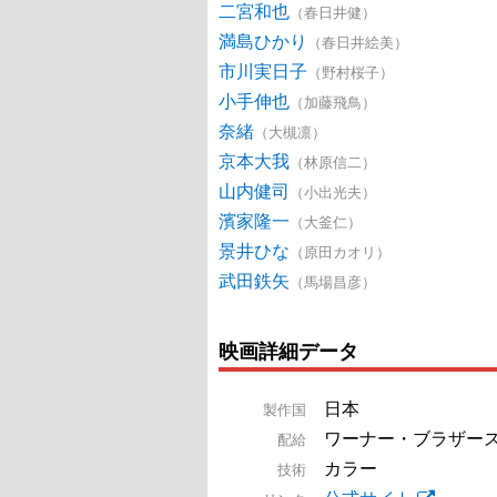
二宮和也
（春日井健）
満島ひかり
（春日井絵美）
市川実日子
（野村桜子）
小手伸也
（加藤飛鳥）
奈緒
（大槻凛）
京本大我
（林原信二）
山内健司
（小出光夫）
濱家隆一
（大釜仁）
景井ひな
（原田カオリ）
武田鉄矢
（馬場昌彦）
映画詳細データ
日本
製作国
ワーナー・ブラザー
配給
カラー
技術