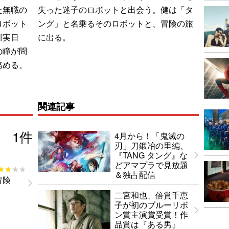
た無職の
失った迷子のロボットと出会う。健は「タ
ロボット
ング」と名乗るそのロボットと、冒険の旅
川実日
に出る。
の瞳が問
務める。
関連記事
1
件
4月から！「鬼滅の
刃」刀鍛冶の里編、
『TANG タング』な
どアマプラで見放題
★★★★
★★★★
＆独占配信
冒険
二宮和也、倍賞千恵
子が初のブルーリボ
ン賞主演賞受賞！作
品賞は『ある男』