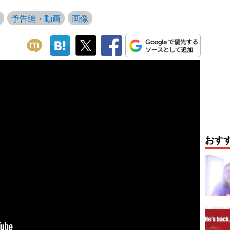
予告編・動画
画像
おす