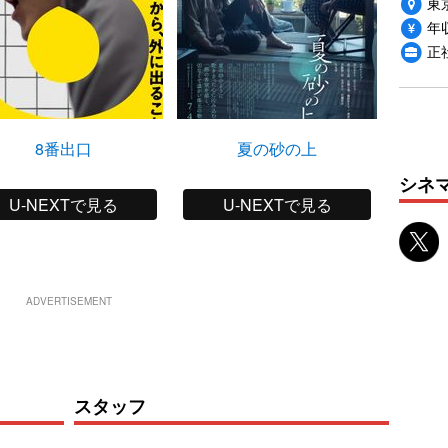
東
年収
正
8番出口
夏の砂の上
シナぷし
しゅ
シネ
U-NEXTで見る
U-NEXTで見る
ADVERTISEMENT
スタッフ