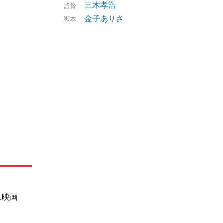
三木孝浩
監督
金子ありさ
脚本
ス映画