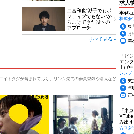
求人
二宮和也“派手でもポ
事務/
ジティブでもない”か
株式会
らこそできた役への
東
アプローチ
月給
すべて見る »
業
「ビジ
エンタ
上げ中
シンプ
リエイトタグが含まれており、リンク先での会員登録や購入など
東
年収
正
「東京
VTu
み出す
合同会