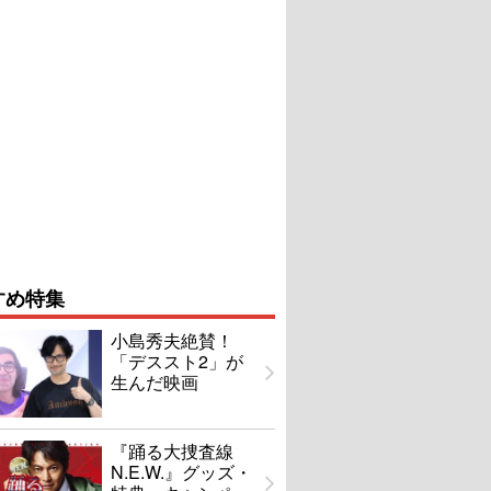
すめ特集
小島秀夫絶賛！
「デススト2」が
生んだ映画
『踊る大捜査線
N.E.W.』グッズ・