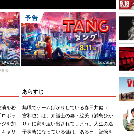
1枚の写真
1本の動画
作委員会
あらすじ
主演を務
無職でゲームばかりしている春日井健（二
「ロボッ
宮和也）は、弁護士の妻・絵美（満島ひか
ンジを加
り）に家を追い出されてしまう。人生の迷
。キャリ
子状態になっている健は、ある日、記憶を