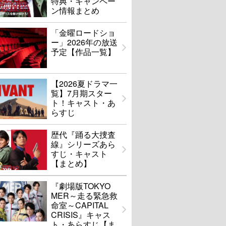
特典・キャンペー
ン情報まとめ
「金曜ロードショ
ー」2026年の放送
予定【作品一覧】
【2026夏ドラマ一
覧】7月期スター
ト！キャスト・あ
らすじ
歴代『踊る大捜査
線』シリーズあら
すじ・キャスト
【まとめ】
『劇場版TOKYO
MER～走る緊急救
命室～CAPITAL
CRISIS』キャス
ト・あらすじ【ま