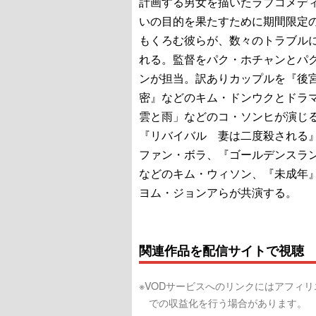
計画する男女を描いたラブコメデ
いの目的を果たすために期間限定
もくろむ彼らが、数々のトラブル
れる。監督をパク・ホチャンとパ
ンが担当。訳ありカップルを『後
密』などのキム・ドンウクとドラ
雲と雨」などのコ・ソンヒが演じ
『リバイバル 妻は二度殺される
ファン・ボラ、『ゴールデンスラ
などのキム・ウィソン、『未成年
ヨム・ジョンアらが共演する。
関連作品を配信サイトで視聴
※VODサービスへのリンクにはアフィ
での収益化を行う場合があります。