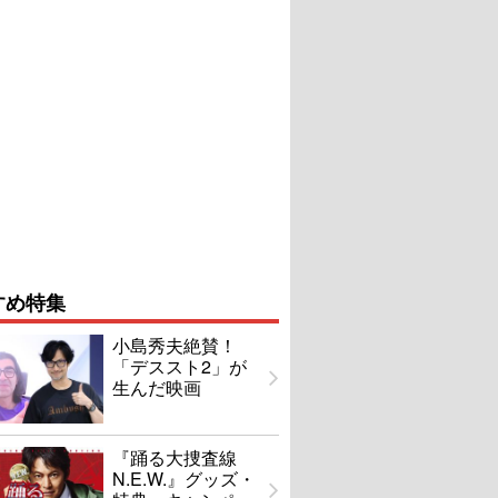
すめ特集
小島秀夫絶賛！
「デススト2」が
生んだ映画
『踊る大捜査線
N.E.W.』グッズ・