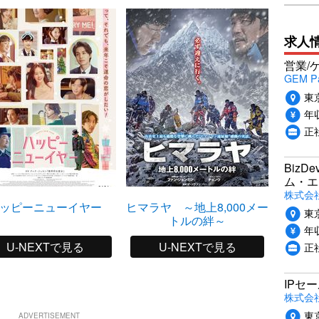
求人
営業/
GEM P
東
年収
正
Biz
ム・エ
株式会社P
ッピーニューイヤー
ヒマラヤ ～地上8,000メー
ザ・ス
東
トルの絆～
年収
U-NEXTで見る
U-NEXTで見る
正
IPセ
株式会
東
ADVERTISEMENT