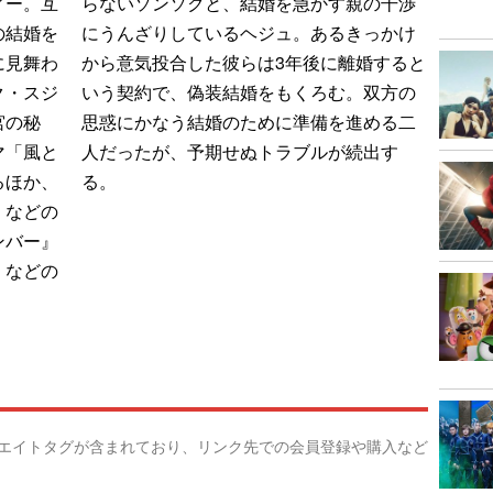
ィー。互
らないソンソクと、結婚を急かす親の干渉
の結婚を
にうんざりしているヘジュ。あるきっかけ
に見舞わ
から意気投合した彼らは3年後に離婚すると
ク・スジ
いう契約で、偽装結婚をもくろむ。双方の
宮の秘
思惑にかなう結婚のために準備を進める二
マ「風と
人だったが、予期せぬトラブルが続出す
るほか、
る。
』などの
ンバー』
』などの
リエイトタグが含まれており、リンク先での会員登録や購入など