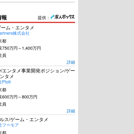
情報
提供：
ゲーム・エンタメ
artners株式会社
京都
750万円～1,400万円
社員
詳細
Dev/エンタメ事業開発ポジション/ゲー
ンタメ
lott
パイ シークレット・
後宮の秘密
京都
ライズ
600万円～800万円
U-NEXTで見る
U-NEXTで見る
社員
詳細
ールス/ゲーム・エンタメ
社フーモア
京都