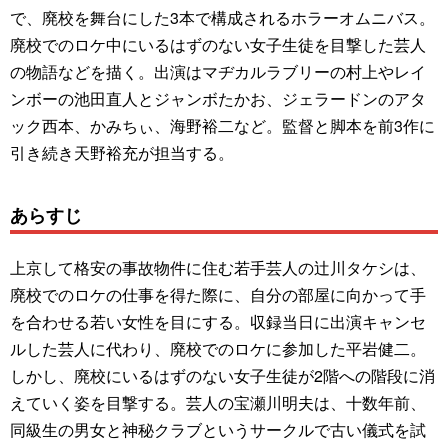
で、廃校を舞台にした3本で構成されるホラーオムニバス。
廃校でのロケ中にいるはずのない女子生徒を目撃した芸人
の物語などを描く。出演はマヂカルラブリーの村上やレイ
ンボーの池田直人とジャンボたかお、ジェラードンのアタ
ック西本、かみちぃ、海野裕二など。監督と脚本を前3作に
引き続き天野裕充が担当する。
あらすじ
上京して格安の事故物件に住む若手芸人の辻川タケシは、
廃校でのロケの仕事を得た際に、自分の部屋に向かって手
を合わせる若い女性を目にする。収録当日に出演キャンセ
ルした芸人に代わり、廃校でのロケに参加した平岩健二。
しかし、廃校にいるはずのない女子生徒が2階への階段に消
えていく姿を目撃する。芸人の宝瀬川明夫は、十数年前、
同級生の男女と神秘クラブというサークルで古い儀式を試