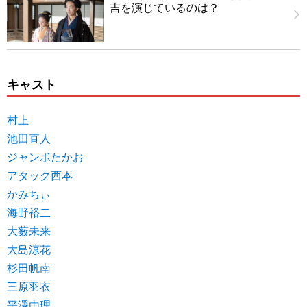
吉を演じているのは？
キャスト
村上
池田直人
ジャンボたかお
アタック西本
かみちぃ
海野裕二
大薮未来
大島涼花
杉田帆南
三原羽衣
平澤由理