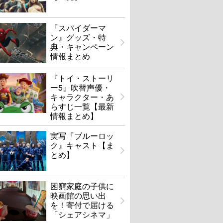
『スパイダーマ
ン』グッズ・特
典・キャンペーン
情報まとめ
『トイ・ストーリ
ー5』吹替声優・
キャラクター・あ
らすじ一覧【最新
情報まとめ】
実写『ブルーロッ
ク』キャスト【ま
とめ】
困窮家庭の子供に
映画館の思い出
を！寄付で届ける
「シェアシネマ」