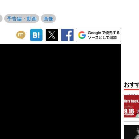
予告編・動画
画像
おす