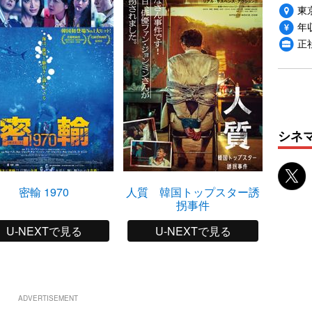
東
年収
正
シネ
密輸 1970
人質 韓国トップスター誘
拐事件
U-NEXTで見る
U-NEXTで見る
ADVERTISEMENT