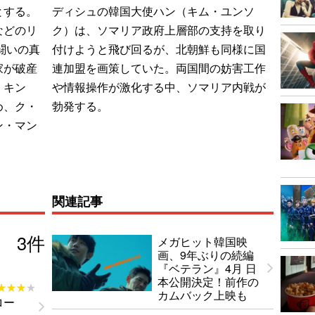
とする。
ディシュの韓国大使ハン（キム・ユンソ
などのリ
ク）は、ソマリア政府上層部の支持を取り
闘いの真
付けようと飛び回るが、北朝鮮も同様に国
家が破産
連加盟を画策していた。両国間の妨害工作
・キン
や情報操作が激化する中、ソマリア内戦が
め、ク・
勃発する。
ン・マン
関連記事
3
件
メガヒット韓国映
画、9年ぶりの続編
『ベテラン』4月 日
本公開決定！前作の
★★★★
★★★★
カムバック上映も
ロー