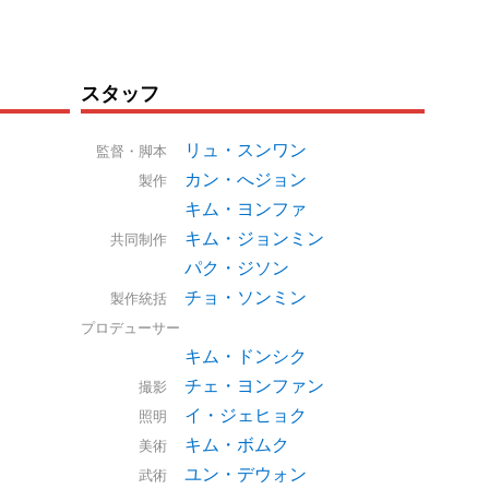
スタッフ
リュ・スンワン
監督・脚本
カン・へジョン
製作
キム・ヨンファ
キム・ジョンミン
共同制作
パク・ジソン
チョ・ソンミン
製作統括
プロデューサー
キム・ドンシク
チェ・ヨンファン
撮影
イ・ジェヒョク
照明
キム・ボムク
美術
ユン・デウォン
武術