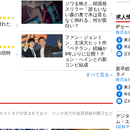
ジワる怖さ…韓国発
スリラー「誰もいな
い森の奥で木は音も
求人
★★★★
★★★★
なく倒れる」何が面
優れた
白い？
IPセ
株式会
ファン・ジョンミ
東
ン、主演大ヒット作
年収
★★★★
★★★★
『ベテラン』続編が
の現時
正
9年ぶりに公開！チ
ョン・へインとの新
コンビ結成
新卒総
タメ
すべて見る »
株式会社P
東
年収
正
リエイトタグが含まれており、リンク先での会員登録や購入など
デジタ
ム・エ
GEM P