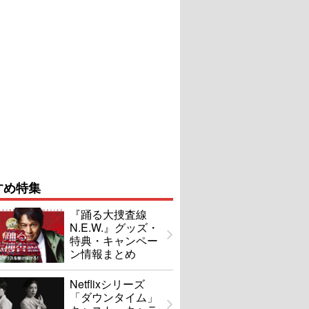
すめ特集
『踊る大捜査線
N.E.W.』グッズ・
特典・キャンペー
ン情報まとめ
Netflixシリーズ
「ダウンタイム」