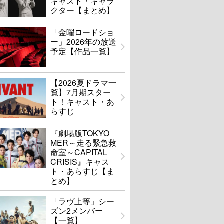
キャスト・キャラ
クター【まとめ】
「金曜ロードショ
ー」2026年の放送
予定【作品一覧】
【2026夏ドラマ一
覧】7月期スター
ト！キャスト・あ
らすじ
『劇場版TOKYO
MER～走る緊急救
命室～CAPITAL
CRISIS』キャス
ト・あらすじ【ま
とめ】
「ラヴ上等」シー
ズン2メンバー
【一覧】