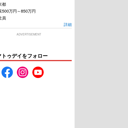
京都
500万円～850万円
社員
詳細
ADVERTISEMENT
マトゥデイをフォロー
未成年
暗数殺人
U-NEXTで見る
U-NEXTで見る