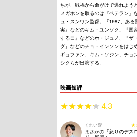
ちが、戦禍から命がけで逃れよう
メガホンを取るのは『ベテラン』
ュ・スンワン監督。『1987、ある
実』などのキム・ユンソク、『国
する日』などのホ・ジュノ、『ザ
グ』などのチョ・インソンをはじ
ギョファン、キム・ソジン、チョ
シクらが出演する。
映画短評
★★★★★
★★★★★
4.3
くれい響
★
★
まさかの『怒りのデス