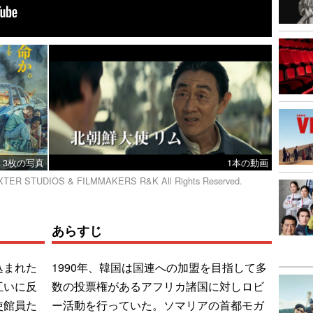
3枚の写真
1本の動画
TER STUDIOS & FILMMAKERS R&K All Rights Reserved.
あらすじ
込まれた
1990年、韓国は国連への加盟を目指して多
互いに反
数の投票権があるアフリカ諸国に対しロビ
使館員た
ー活動を行っていた。ソマリアの首都モガ