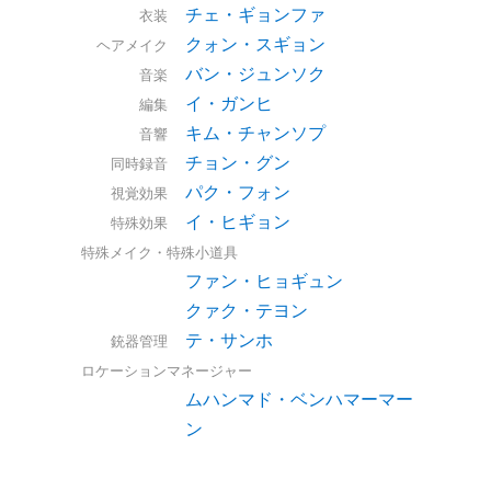
チェ・ギョンファ
衣装
クォン・スギョン
ヘアメイク
バン・ジュンソク
音楽
イ・ガンヒ
編集
キム・チャンソプ
音響
チョン・グン
同時録音
パク・フォン
視覚効果
イ・ヒギョン
特殊効果
特殊メイク・特殊小道具
ファン・ヒョギュン
クァク・テヨン
テ・サンホ
銃器管理
ロケーションマネージャー
ムハンマド・ベンハマーマー
ン