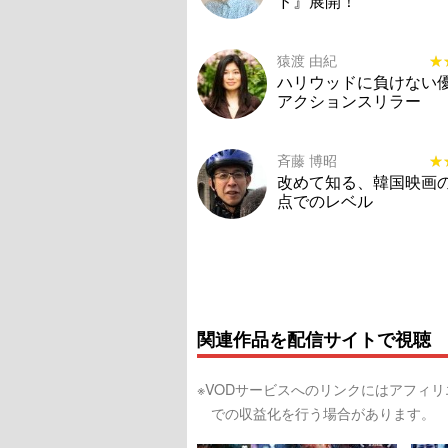
ド』展開！
猿渡 由紀
★
★
ハリウッドに負けない
アクションスリラー
斉藤 博昭
★
★
改めて知る、韓国映画
点でのレベル
関連作品を配信サイトで視聴
※VODサービスへのリンクにはアフィ
での収益化を行う場合があります。