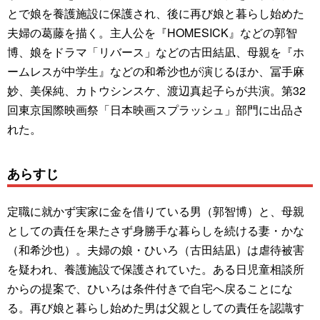
とで娘を養護施設に保護され、後に再び娘と暮らし始めた
夫婦の葛藤を描く。主人公を『HOMESICK』などの郭智
博、娘をドラマ「リバース」などの古田結凪、母親を『ホ
ームレスが中学生』などの和希沙也が演じるほか、冨手麻
妙、美保純、カトウシンスケ、渡辺真起子らが共演。第32
回東京国際映画祭「日本映画スプラッシュ」部門に出品さ
れた。
あらすじ
定職に就かず実家に金を借りている男（郭智博）と、母親
としての責任を果たさず身勝手な暮らしを続ける妻・かな
（和希沙也）。夫婦の娘・ひいろ（古田結凪）は虐待被害
を疑われ、養護施設で保護されていた。ある日児童相談所
からの提案で、ひいろは条件付きで自宅へ戻ることにな
る。再び娘と暮らし始めた男は父親としての責任を認識す