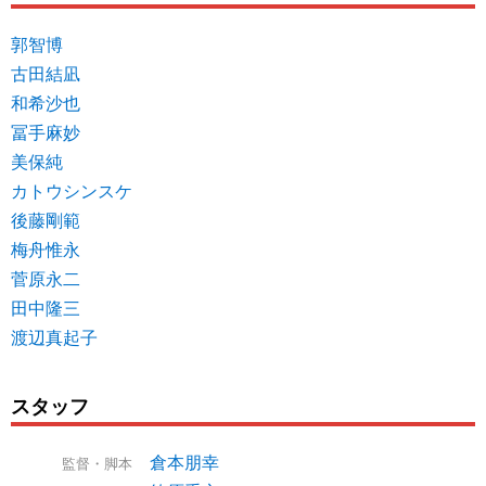
郭智博
古田結凪
和希沙也
冨手麻妙
美保純
カトウシンスケ
後藤剛範
梅舟惟永
菅原永二
田中隆三
渡辺真起子
スタッフ
倉本朋幸
監督・脚本