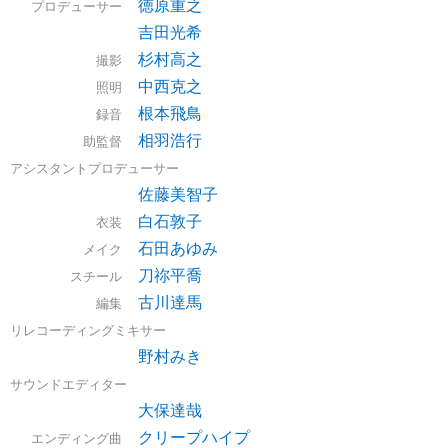
徳原重之
プロデューサー
吉田光希
杉村高之
撮影
中西克之
照明
根本飛鳥
録音
相羽浩行
助監督
アシスタントプロデューサー
佐藤美智子
白石敦子
衣装
石田あゆみ
メイク
刀祢平喬
スチール
古川達馬
編集
リレコーディングミキサー
野村みき
サウンドエディター
大保達哉
クリープハイプ
エンディング曲