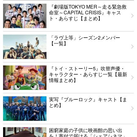
『劇場版TOKYO MER～走る緊急救
命室～CAPITAL CRISIS』キャス
ト・あらすじ【まとめ】
「ラヴ上等」シーズン2メンバー
【一覧】
『トイ・ストーリー5』吹替声優・
キャラクター・あらすじ一覧【最新
情報まとめ】
実写『ブルーロック』キャスト【ま
とめ】
困窮家庭の子供に映画館の思い出
を！寄付で届ける「シェアシネマ」