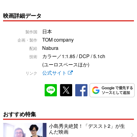
映画詳細データ
日本
製作国
TOM company
企画・製作
Nabura
配給
カラー／1:1.85 / DCP / 5.1ch
技術
(ユーロスペースほか)
公式サイト
リンク
おすすめ特集
小島秀夫絶賛！「デススト2」が生
んだ映画