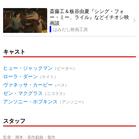
斎藤工＆板谷由夏『シング・フォ
ー・ミー、ライル』などイチオシ映
画談
はみだし映画工房
キャスト
ヒュー・ジャックマン
（ピーター）
ローラ・ダーン
（ケイト）
ヴァネッサ・カービー
（ベス）
ゼン・マクグラス
（ニコラス）
アンソニー・ホプキンス
（アンソニー）
スタッフ
監督・脚本・原作戯曲・製作