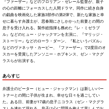
『ファーザー』などのフロリアン・ゼレール監督が、親子
の心の距離にフォーカスした人間ドラマ。同作に続き自身
の戯曲を映画化した家族3部作の第2弾で、新たな家族と幸
せに暮らす弁護士が、思春期にさしかかった前妻との間の
息子を受け入れる。製作総指揮も務めた『レ・ミゼラブ
ル』などのヒュー・ジャックマンを主演に、『マリッジ・
ストーリー』などのローラ・ダーン、『私というパズル』
などのヴァネッサ・カービー、『ファーザー』で2度目のオ
スカーを受賞したアンソニー・ホプキンス、ゼン・マクグ
ラスらが出演する。
あらすじ
弁護士のピーター（ヒュー・ジャックマン）は新しいパー
トナーとの間に子供が生まれ、幸せな日々を過ごしてい
た。ある日、前妻が17歳の息子ニコラス（ゼン・マクグラ
ス）を連れて現れる。息子は心に問題を抱えて苦しんでお