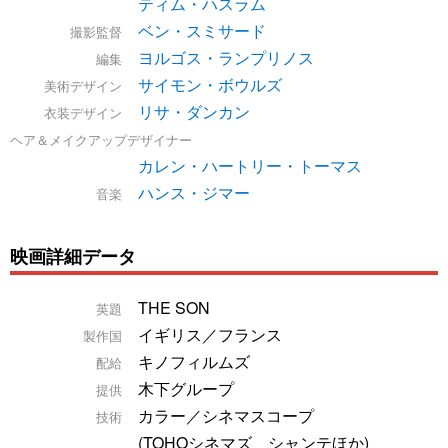
ティム・ハスラム
ベン・スミサード
撮影監督
ヨルゴス・ランプリノス
編集
サイモン・ボウルズ
美術デザイン
リサ・ダンカン
衣装デザイン
ヘア＆メイクアップデザイナー
カレン・ハートリー・トーマス
ハンス・ジマー
音楽
映画詳細データ
THE SON
英題
イギリス／フランス
製作国
キノフィルムズ
配給
木下グループ
提供
カラー／シネマスコープ
技術
(TOHOシネマズ シャンテほか)