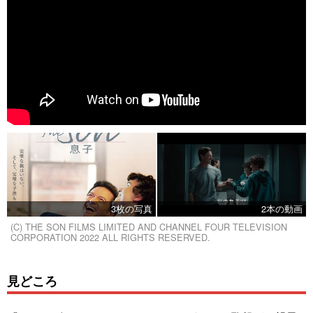
3枚の写真
2本の動画
(C) THE SON FILMS LIMITED AND CHANNEL FOUR TELEVISION
CORPORATION 2022 ALL RIGHTS RESERVED.
見どころ